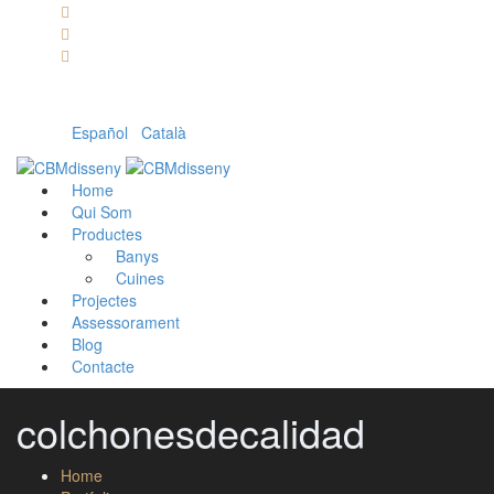
Llámanos: 608 868 145 · 93 137 82 55
Envíanos un mail: cbm@cbmdisseny.com
C/ Sant Jaume, 467 | Calella, Barcelona
Español
|
Català
Home
Qui Som
Productes
Banys
Cuines
Projectes
Assessorament
Blog
Contacte
colchonesdecalidad
Home