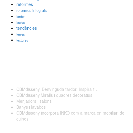
reformes
reformes integrals
tardor
taules
tendències
terres
textures
Darreres publicacions
CBMdisseny. Benvinguda tardor. Inspíra´t…
CBMdisseny.Miralls i quadres decoratius
Menjadors i salons
Banys i lavabos
CBMdisseny incorpora INKO com a marca en mobiliari de
cuines
Contactar