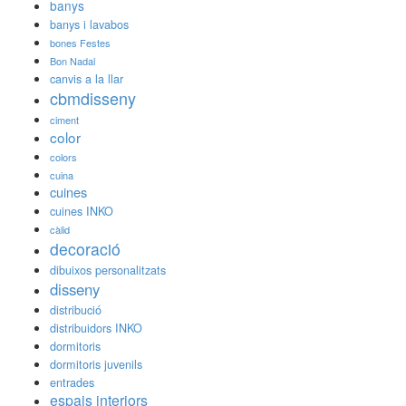
banys
banys i lavabos
bones Festes
Bon Nadal
canvis a la llar
cbmdisseny
ciment
color
colors
cuina
cuines
cuines INKO
càlid
decoració
dibuixos personalitzats
disseny
distribució
distribuidors INKO
dormitoris
dormitoris juvenils
entrades
espais interiors