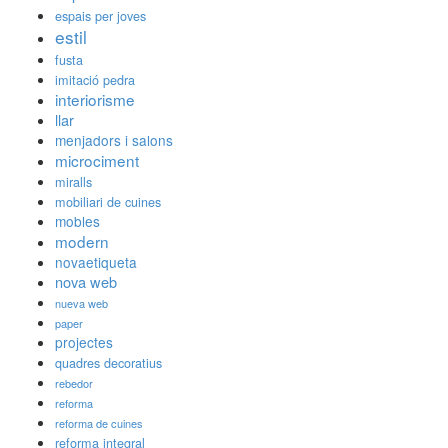
espais per joves
estil
fusta
imitació pedra
interiorisme
llar
menjadors i salons
microciment
miralls
mobiliari de cuines
mobles
modern
novaetiqueta
nova web
nueva web
paper
projectes
quadres decoratius
rebedor
reforma
reforma de cuines
reforma integral