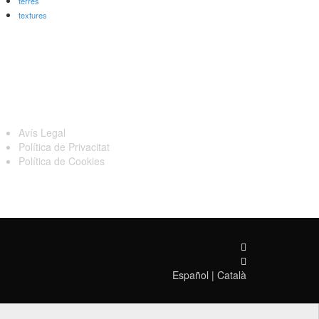
terres
textures
egal
Avís Legal
Política de Privacitat
Política de Cookies
Español
|
Català