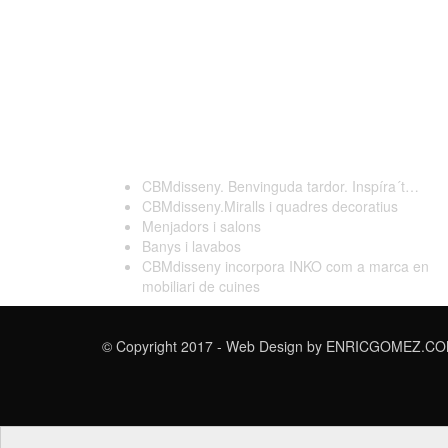
Darreres publicacions
CBMdisseny. Benvinguda tardor. Inspíra´t…
CBMdisseny.Miralls i quadres decoratius
Menjadors i salons
Banys i lavabos
CBMdisseny incorpora INKO com a marca en
mobiliari de cuines
© Copyright 2017 - Web Design by
ENRICGOMEZ.COM 