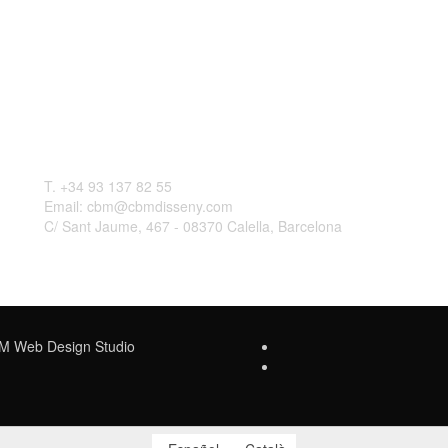
Contactar
L
T. +34 93 137 82 55
Email: cbm@cbmdisseny.com
C/ Sant Jaume, 467 - 08370 Calella, Barcelona
Web Design Studio