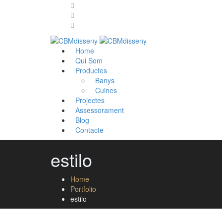
Llámanos: 608 868 145 · 93 137 82 55
Envíanos un mail: cbm@cbmdisseny.com
C/ Sant Jaume, 467 | Calella, Barcelona
Home
Qui Som
Productes
Banys
Cuines
Projectes
Assessorament
Blog
Contacte
estilo
Home
Portfolio
estilo