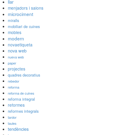
llar
menjadors i salons
microciment
miralls
mobiliari de cuines
mobles
modern
novaetiqueta
nova web
nueva web
paper
projectes
quadres decoratius
rebedor
reforma
reforma de cuines
reforma integral
reformes
reformes integrals
tardor
taules
tendències