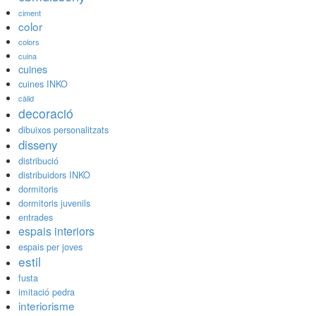
ciment
color
colors
cuina
cuines
cuines INKO
càlid
decoració
dibuixos personalitzats
disseny
distribució
distribuidors INKO
dormitoris
dormitoris juvenils
entrades
espais interiors
espais per joves
estil
fusta
imitació pedra
interiorisme