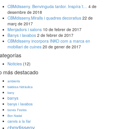
CBMdisseny. Benvinguda tardor. Inspíra´t…
4 de
desembre de 2018
CBMdisseny.Miralls i quadres decoratius
22 de
març de 2017
Menjadors i salons
10 de febrer de 2017
Banys i lavabos
2 de febrer de 2017
CBMdisseny incorpora INKO com a marca en
mobiliari de cuines
20 de gener de 2017
ategorías
Noticies
(12)
o más destacado
ambients
baldosa hidràulica
bany
banys
banys i lavabos
bones Festes
Bon Nadal
canvis a la llar
cbmdisseny