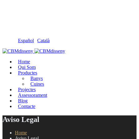
Llámanos: 608 868 145 · 93 137 82 55
Envíanos un mail: cbm@cbmdisseny.com
C/ Sant Jaume, 467 | Calella, Barcelona
Español
|
Català
Home
Qui Som
Productes
Banys
Cuines
Projectes
Assessorament
Blog
Contacte
Aviso Legal
Home
Aviso Legal