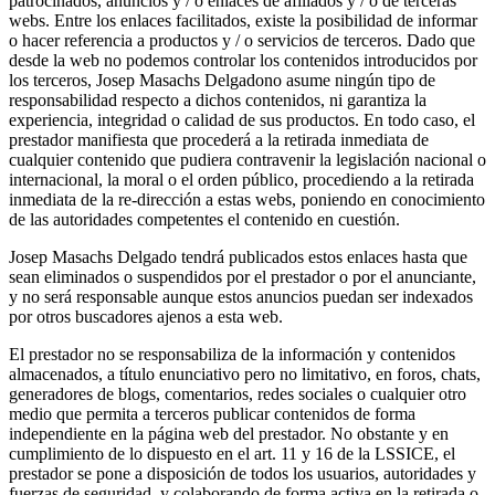
patrocinados, anuncios y / o enlaces de afiliados y / o de terceras
webs. Entre los enlaces facilitados, existe la posibilidad de informar
o hacer referencia a productos y / o servicios de terceros. Dado que
desde la web no podemos controlar los contenidos introducidos por
los terceros, Josep Masachs Delgadono asume ningún tipo de
responsabilidad respecto a dichos contenidos, ni garantiza la
experiencia, integridad o calidad de sus productos. En todo caso, el
prestador manifiesta que procederá a la retirada inmediata de
cualquier contenido que pudiera contravenir la legislación nacional o
internacional, la moral o el orden público, procediendo a la retirada
inmediata de la re-dirección a estas webs, poniendo en conocimiento
de las autoridades competentes el contenido en cuestión.
Josep Masachs Delgado tendrá publicados estos enlaces hasta que
sean eliminados o suspendidos por el prestador o por el anunciante,
y no será responsable aunque estos anuncios puedan ser indexados
por otros buscadores ajenos a esta web.
El prestador no se responsabiliza de la información y contenidos
almacenados, a título enunciativo pero no limitativo, en foros, chats,
generadores de blogs, comentarios, redes sociales o cualquier otro
medio que permita a terceros publicar contenidos de forma
independiente en la página web del prestador. No obstante y en
cumplimiento de lo dispuesto en el art. 11 y 16 de la LSSICE, el
prestador se pone a disposición de todos los usuarios, autoridades y
fuerzas de seguridad, y colaborando de forma activa en la retirada o,