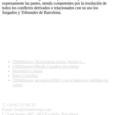
expresamente las partes, siendo competentes por la resolución de
todos los conflictos derivados o relacionados con su uso los
Juzgados y Tribunales de Barcelona.
Darreres publicacions
CBMdisseny. Benvinguda tardor. Inspíra´t…
CBMdisseny.Miralls i quadres decoratius
Menjadors i salons
Banys i lavabos
CBMdisseny incorpora INKO com a marca en mobiliari de
cuines
Contactar
T. +34 93 137 82 55
Email: cbm@cbmdisseny.com
C/ Sant Jaume, 467 - 08370 Calella, Barcelona