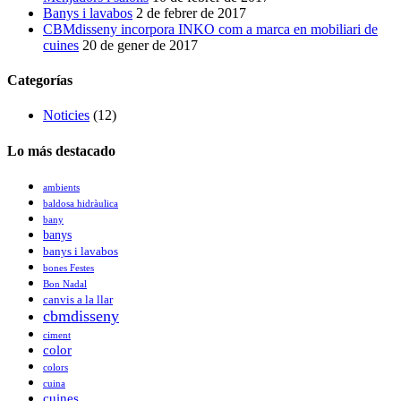
Banys i lavabos
2 de febrer de 2017
CBMdisseny incorpora INKO com a marca en mobiliari de
cuines
20 de gener de 2017
Categorías
Noticies
(12)
Lo más destacado
ambients
baldosa hidràulica
bany
banys
banys i lavabos
bones Festes
Bon Nadal
canvis a la llar
cbmdisseny
ciment
color
colors
cuina
cuines