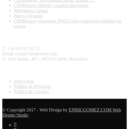
CBMdisseny. Benvinguda tardor. Inspíra´t…
CBMdisseny.Miralls i quadres decoratius
Menjadors i salons
Banys i lavabos
CBMdisseny incorpora INKO com a marca en mobiliari de
cuines
Contactar
T. +34 93 137 82 55
Email: cbm@cbmdisseny.com
C/ Sant Jaume, 467 - 08370 Calella, Barcelona
Legal
Avís Legal
Política de Privacitat
Política de Cookies
© Copyright 2017 - Web Design by
ENRICGOMEZ.COM Web
Design Studio