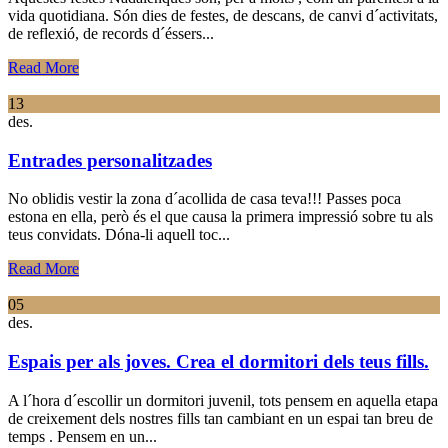
vida quotidiana. Són dies de festes, de descans, de canvi d´activitats,
de reflexió, de records d´éssers...
Read More
13
des.
Entrades personalitzades
No oblidis vestir la zona d´acollida de casa teva!!! Passes poca
estona en ella, però és el que causa la primera impressió sobre tu als
teus convidats. Dóna-li aquell toc...
Read More
05
des.
Espais per als joves. Crea el dormitori dels teus fills.
A l´hora d´escollir un dormitori juvenil, tots pensem en aquella etapa
de creixement dels nostres fills tan cambiant en un espai tan breu de
temps . Pensem en un...