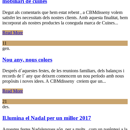
mobiliari de cuines
Degut als comentaris que hem estat rebent , a CBMdisseny volem
satisfer les necessitats dels nostres clients. Amb aquesta finalitat, hem
incorporat als nostres productes la coneguda marca de Cuines...
Read More
11
gen.
Nou any, nous colors
Després d´aquestes festes, de les reunions familiars, dels balanços i
records de l´ any que deixem comencem un nou período amb nous
propòsits i noves idees. A CBMdisseny creiem que un...
Read More
21
des.
Il.lumina el Nadal per un millor 2017
Aquestes festes Nadalenques són, per a molts , com un parèntesi a la