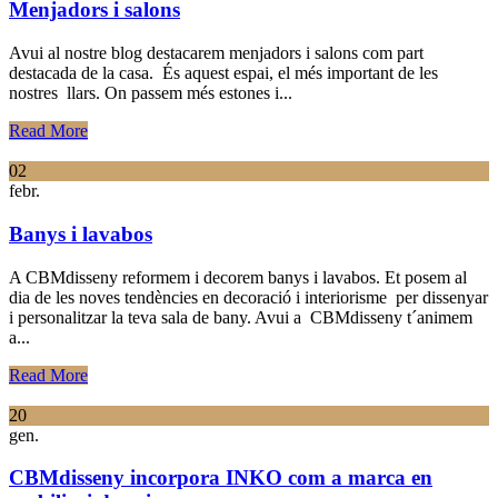
Menjadors i salons
Avui al nostre blog destacarem menjadors i salons com part
destacada de la casa. És aquest espai, el més important de les
nostres llars. On passem més estones i...
Read More
02
febr.
Banys i lavabos
A CBMdisseny reformem i decorem banys i lavabos. Et posem al
dia de les noves tendències en decoració i interiorisme per dissenyar
i personalitzar la teva sala de bany. Avui a CBMdisseny t´animem
a...
Read More
20
gen.
CBMdisseny incorpora INKO com a marca en