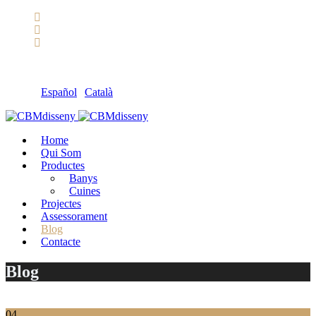
Llámanos: 608 868 145 · 93 137 82 55
Envíanos un mail: cbm@cbmdisseny.com
C/ Sant Jaume, 467 | Calella, Barcelona
Español
|
Català
Home
Qui Som
Productes
Banys
Cuines
Projectes
Assessorament
Blog
Contacte
Blog
04