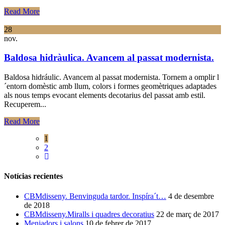
Read More
28
nov.
Baldosa hidràulica. Avancem al passat modernista.
Baldosa hidráulic. Avancem al passat modernista. Tornem a omplir l
´entorn domèstic amb llum, colors i formes geomètriques adaptades
als nous temps evocant elements decotarius del passat amb estil.
Recuperem...
Read More
1
2
Notícias recientes
CBMdisseny. Benvinguda tardor. Inspíra´t…
4 de desembre
de 2018
CBMdisseny.Miralls i quadres decoratius
22 de març de 2017
Menjadors i salons
10 de febrer de 2017