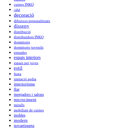
cuines INKO
càlid
decoració
dibuixos personalitzats
disseny
distribució
distribuidors INKO
dormitoris
dormitoris juvenils
entrades
espais interiors
espais per joves
estil
fusta
imitació pedra
interiorisme
llar
menjadors i salons
microciment
miralls
mobiliari de cuines
mobles
modern
novaetiqueta