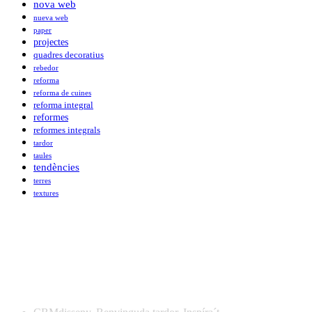
nova web
nueva web
paper
projectes
quadres decoratius
rebedor
reforma
reforma de cuines
reforma integral
reformes
reformes integrals
tardor
taules
tendències
terres
textures
Darreres publicacions