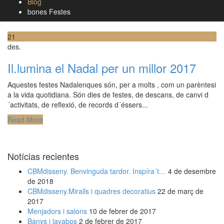
Blog
bones Festes
21
des.
Il.lumina el Nadal per un millor 2017
Aquestes festes Nadalenques són, per a molts , com un parèntesi
a la vida quotidiana. Són dies de festes, de descans, de canvi d
´activitats, de reflexió, de records d´éssers...
Read More
Notícias recientes
CBMdisseny. Benvinguda tardor. Inspíra´t…
4 de desembre
de 2018
CBMdisseny.Miralls i quadres decoratius
22 de març de
2017
Menjadors i salons
10 de febrer de 2017
Banys i lavabos
2 de febrer de 2017