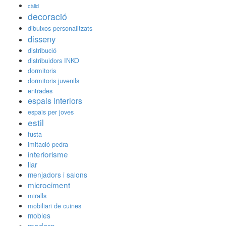
càlid
decoració
dibuixos personalitzats
disseny
distribució
distribuidors INKO
dormitoris
dormitoris juvenils
entrades
espais interiors
espais per joves
estil
fusta
imitació pedra
interiorisme
llar
menjadors i salons
microciment
miralls
mobiliari de cuines
mobles
modern