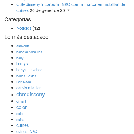
CBMdisseny incorpora INKO com a marca en mobiliari de
cuines
20 de gener de 2017
Categorías
Noticies
(12)
Lo más destacado
ambients
baldosa hidràulica
bany
banys
banys i lavabos
bones Festes
Bon Nadal
canvis a la llar
cbmdisseny
ciment
color
colors
cuina
cuines
cuines INKO