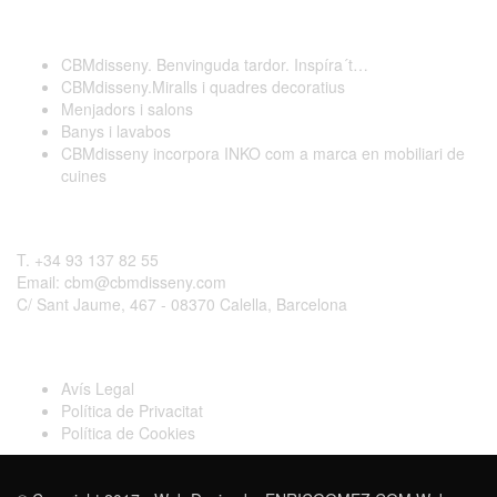
Darreres publicacions
CBMdisseny. Benvinguda tardor. Inspíra´t…
CBMdisseny.Miralls i quadres decoratius
Menjadors i salons
Banys i lavabos
CBMdisseny incorpora INKO com a marca en mobiliari de
cuines
Contactar
T. +34 93 137 82 55
Email: cbm@cbmdisseny.com
C/ Sant Jaume, 467 - 08370 Calella, Barcelona
Legal
Avís Legal
Política de Privacitat
Política de Cookies