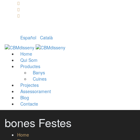
Llámanos: 608 868 145 · 93 137 82 55
Envíanos un mail: cbm@cbmdisseny.com
C/ Sant Jaume, 467 | Calella, Barcelona
Español
|
Català
Home
Qui Som
Productes
Banys
Cuines
Projectes
Assessorament
Blog
Contacte
bones Festes
Home