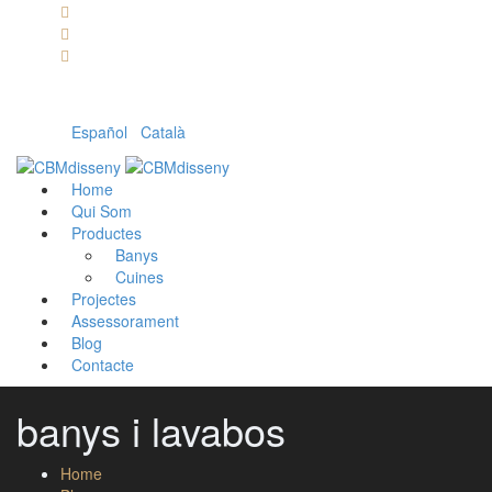
Llámanos: 608 868 145 · 93 137 82 55
Envíanos un mail: cbm@cbmdisseny.com
C/ Sant Jaume, 467 | Calella, Barcelona
Español
|
Català
Home
Qui Som
Productes
Banys
Cuines
Projectes
Assessorament
Blog
Contacte
banys i lavabos
Home