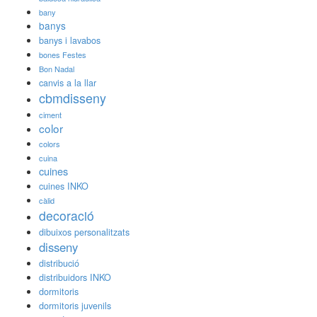
bany
banys
banys i lavabos
bones Festes
Bon Nadal
canvis a la llar
cbmdisseny
ciment
color
colors
cuina
cuines
cuines INKO
càlid
decoració
dibuixos personalitzats
disseny
distribució
distribuidors INKO
dormitoris
dormitoris juvenils