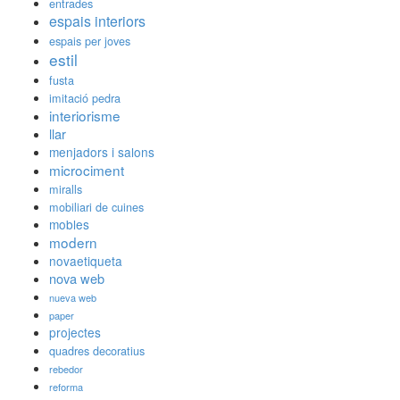
entrades
espais interiors
espais per joves
estil
fusta
imitació pedra
interiorisme
llar
menjadors i salons
microciment
miralls
mobiliari de cuines
mobles
modern
novaetiqueta
nova web
nueva web
paper
projectes
quadres decoratius
rebedor
reforma