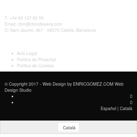
Contactar
T. +34 93 137 82 55
Email: cbm@cbmdisseny.com
C/ Sant Jaume, 467 - 08370 Calella, Barcelona
Legal
Avís Legal
Política de Privacitat
Política de Cookies
© Copyright 2017 - Web Design by
ENRICGOMEZ.COM Web
Design Studio
Español
|
Català
Català