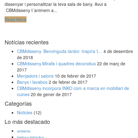
dissenyar i personalitzar la teva sala de bany. Avui a
CBMdisseny t´animem a...
Read More
Notícias recientes
CBMdisseny. Benvinguda tardor. Inspíra´t…
4 de desembre
de 2018
CBMdisseny.Miralls i quadres decoratius
22 de març de
2017
Menjadors i salons
10 de febrer de 2017
Banys i lavabos
2 de febrer de 2017
CBMdisseny incorpora INKO com a marca en mobiliari de
cuines
20 de gener de 2017
Categorías
Noticies
(12)
Lo más destacado
ambients
baldosa hidràulica