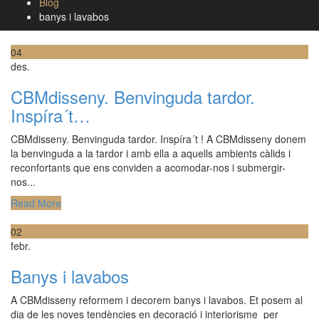
Blog
banys i lavabos
04
des.
CBMdisseny. Benvinguda tardor.
Inspíra´t…
CBMdisseny. Benvinguda tardor. Inspíra´t ! A CBMdisseny donem
la benvinguda a la tardor i amb ella a aquells ambients càlids i
reconfortants que ens conviden a acomodar-nos i submergir-
nos...
Read More
02
febr.
Banys i lavabos
A CBMdisseny reformem i decorem banys i lavabos. Et posem al
dia de les noves tendències en decoració i interiorisme per