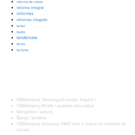
reforma de cuines
reforma integral
reformes
reformes integrals
tardor
taules
tendències
terres
textures
Darreres publicacions
CBMdisseny. Benvinguda tardor. Inspíra´t…
CBMdisseny.Miralls i quadres decoratius
Menjadors i salons
Banys i lavabos
CBMdisseny incorpora INKO com a marca en mobiliari de
cuines