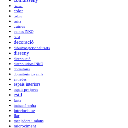
cbmdisseny
ciment
color
colors
cuina
cuines
cuines INKO
càlid
decoració
dibuixos personalitzats
disseny
distribució
distribuidors INKO
dormitoris
dormitoris juvenils
entrades
espais interiors
espais per joves
estil
fusta
imitació pedra
interiorisme
llar
menjadors i salons
microciment