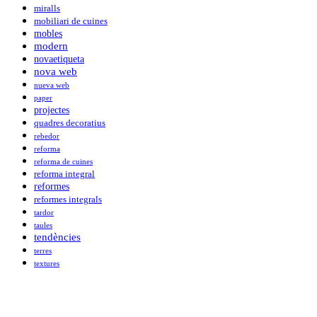
miralls
mobiliari de cuines
mobles
modern
novaetiqueta
nova web
nueva web
paper
projectes
quadres decoratius
rebedor
reforma
reforma de cuines
reforma integral
reformes
reformes integrals
tardor
taules
tendències
terres
textures