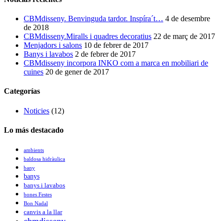
CBMdisseny. Benvinguda tardor. Inspíra´t…
4 de desembre
de 2018
CBMdisseny.Miralls i quadres decoratius
22 de març de 2017
Menjadors i salons
10 de febrer de 2017
Banys i lavabos
2 de febrer de 2017
CBMdisseny incorpora INKO com a marca en mobiliari de
cuines
20 de gener de 2017
Categorías
Noticies
(12)
Lo más destacado
ambients
baldosa hidràulica
bany
banys
banys i lavabos
bones Festes
Bon Nadal
canvis a la llar