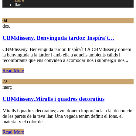
llar
04
des.
CBMdisseny. Benvinguda tardor. Inspíra´t…
CBMdisseny. Benvinguda tardor. Inspíra´t ! A CBMdisseny donem
la benvinguda a la tardor i amb ella a aquells ambients càlids i
reconfortants que ens conviden a acomodar-nos i submergir-nos...
Read More
22
març
CBMdisseny.Miralls i quadres decoratius
Miralls i quadres decoratius; avui donem importància a la decoració
de les parets de la teva llar. Una vegada tenim definit el fons, el
material y el color de...
Read More