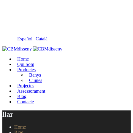
Llámanos: 608 868 145 · 93 137 82 55
Envíanos un mail: cbm@cbmdisseny.com
C/ Sant Jaume, 467 | Calella, Barcelona
Español
|
Català
Home
Qui Som
Productes
Banys
Cuines
Projectes
Assessorament
Blog
Contacte
llar
Home
Blog