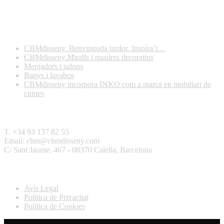
Darreres publicacions
CBMdisseny. Benvinguda tardor. Inspíra´t…
CBMdisseny.Miralls i quadres decoratius
Menjadors i salons
Banys i lavabos
CBMdisseny incorpora INKO com a marca en mobiliari de
cuines
Contactar
T. +34 93 137 82 55
Email: cbm@cbmdisseny.com
C/ Sant Jaume, 467 - 08370 Calella, Barcelona
Legal
Avís Legal
Política de Privacitat
Política de Cookies