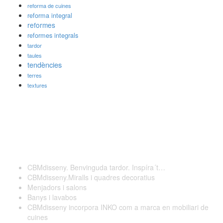
reforma de cuines
reforma integral
reformes
reformes integrals
tardor
taules
tendències
terres
textures
Darreres publicacions
CBMdisseny. Benvinguda tardor. Inspíra´t…
CBMdisseny.Miralls i quadres decoratius
Menjadors i salons
Banys i lavabos
CBMdisseny incorpora INKO com a marca en mobiliari de
cuines