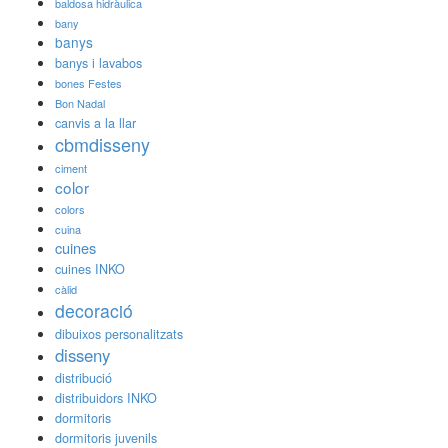
baldosa hidràulica
bany
banys
banys i lavabos
bones Festes
Bon Nadal
canvis a la llar
cbmdisseny
ciment
color
colors
cuina
cuines
cuines INKO
càlid
decoració
dibuixos personalitzats
disseny
distribució
distribuidors INKO
dormitoris
dormitoris juvenils