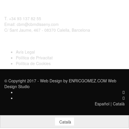
Contactar
T. +34 93 137 82 55
Email: cbm@cbmdisseny.com
C/ Sant Jaume, 467 - 08370 Calella, Barcelona
Legal
Avís Legal
Política de Privacitat
Política de Cookies
© Copyright 2017 - Web Design by
ENRICGOMEZ.COM Web
Design Studio
Español
|
Català
Català