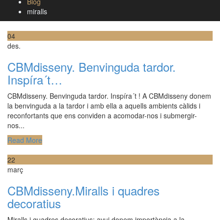
Blog
miralls
04
des.
CBMdisseny. Benvinguda tardor.
Inspíra´t…
CBMdisseny. Benvinguda tardor. Inspíra´t ! A CBMdisseny donem
la benvinguda a la tardor i amb ella a aquells ambients càlids i
reconfortants que ens conviden a acomodar-nos i submergir-
nos...
Read More
22
març
CBMdisseny.Miralls i quadres
decoratius
Miralls i quadres decoratius; avui donem importància a la