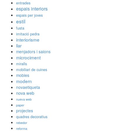
entrades
espais interiors
espais per joves
estil
fusta
imitació pedra
interiorisme
llar
menjadors i salons
microciment
miralls
mobiliari de cuines
mobles
modern
novaetiqueta
nova web
nueva web
paper
projectes
quadres decoratius
rebedor
reforma