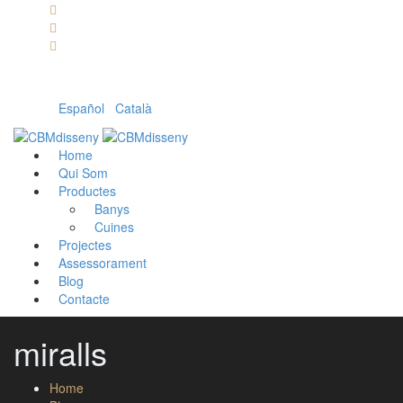
Llámanos: 608 868 145 · 93 137 82 55
Envíanos un mail: cbm@cbmdisseny.com
C/ Sant Jaume, 467 | Calella, Barcelona
Español
|
Català
Home
Qui Som
Productes
Banys
Cuines
Projectes
Assessorament
Blog
Contacte
miralls
Home