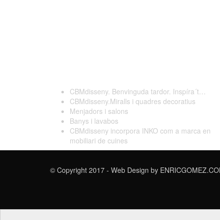
Darreres publicacions
CBMdisseny. Benvinguda tardor. Inspíra´t…
CBMdisseny.Miralls i quadres decoratius
Menjadors i salons
Banys i lavabos
CBMdisseny incorpora INKO com a marca en
mobiliari de cuines
© Copyright 2017 - Web Design by
ENRICGOMEZ.COM 