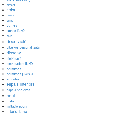
ciment
color
colors
cuina
cuines
cuines INKO
càlid
decoració
dibuixos personalitzats
disseny
distribució
distribuidors INKO
dormitoris
dormitoris juvenils
entrades
espais interiors
espais per joves
estil
fusta
imitació pedra
interiorisme