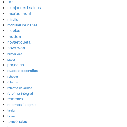
llar
menjadors i salons
microciment
miralls
mobiliari de cuines
mobles
modern
novaetiqueta
nova web
nueva web
paper
projectes
quadres decoratius
rebedor
reforma
reforma de cuines
reforma integral
reformes
reformes integrals
tardor
taules
tendències