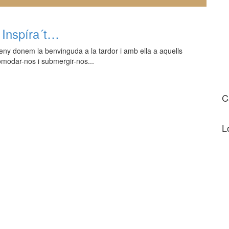
 Inspíra´t…
ny donem la benvinguda a la tardor i amb ella a aquells
omodar-nos i submergir-nos...
C
L