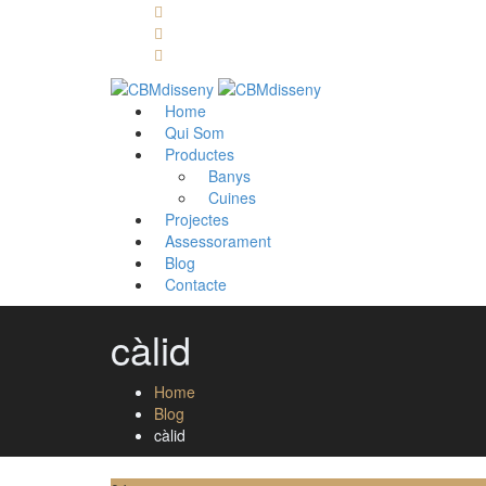
Llámanos: 608 868 145 · 93 137 82 55
Envíanos un mail: cbm@cbmdisseny.com
C/ Sant Jaume, 467 | Calella, Barcelona
Home
Qui Som
Productes
Banys
Cuines
Projectes
Assessorament
Blog
Contacte
càlid
Home
Blog
càlid