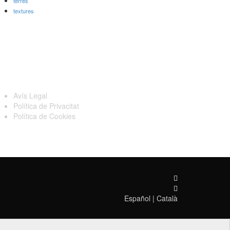
terres
textures
egal
Avís Legal
Política de Privacitat
Política de Cookies
Español
|
Català