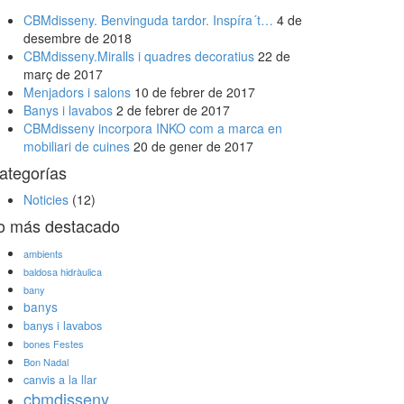
CBMdisseny. Benvinguda tardor. Inspíra´t…
4 de
desembre de 2018
CBMdisseny.Miralls i quadres decoratius
22 de
març de 2017
Menjadors i salons
10 de febrer de 2017
Banys i lavabos
2 de febrer de 2017
CBMdisseny incorpora INKO com a marca en
mobiliari de cuines
20 de gener de 2017
ategorías
Noticies
(12)
o más destacado
ambients
baldosa hidràulica
bany
banys
banys i lavabos
bones Festes
Bon Nadal
canvis a la llar
cbmdisseny