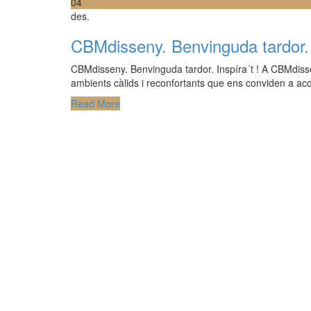
04
des.
CBMdisseny. Benvinguda tardor.
CBMdisseny. Benvinguda tardor. Inspíra´t ! A CBMdisse
ambients càlids i reconfortants que ens conviden a ac
Read More