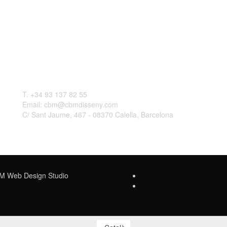
Contactar
L
T. +34 93 137 82 55
Email: cbm@cbmdisseny.com
C/ Sant Jaume, 467 - 08370 Calella, Barcelona
Web Design Studio