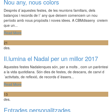
Nou any, nous colors
Després d´aquestes festes, de les reunions familiars, dels
balanços i records de l´ any que deixem comencem un nou
período amb nous propòsits i noves idees. A CBMdisseny creiem
que un...
Read More
21
des.
Il.lumina el Nadal per un millor 2017
Aquestes festes Nadalenques són, per a molts , com un parèntesi
a la vida quotidiana. Són dies de festes, de descans, de canvi d
´activitats, de reflexió, de records d´éssers...
Read More
13
des.
Entrades personalitzades