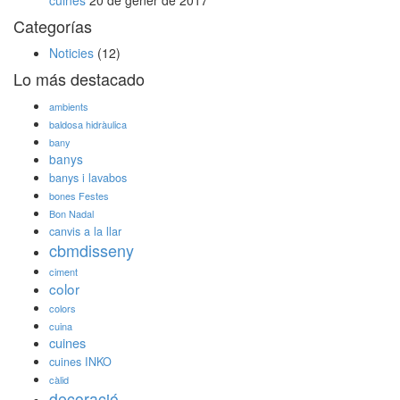
cuines
20 de gener de 2017
Categorías
Noticies
(12)
Lo más destacado
ambients
baldosa hidràulica
bany
banys
banys i lavabos
bones Festes
Bon Nadal
canvis a la llar
cbmdisseny
ciment
color
colors
cuina
cuines
cuines INKO
càlid
decoració