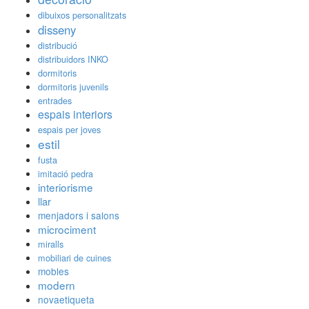
dibuixos personalitzats
disseny
distribució
distribuidors INKO
dormitoris
dormitoris juvenils
entrades
espais interiors
espais per joves
estil
fusta
imitació pedra
interiorisme
llar
menjadors i salons
microciment
miralls
mobiliari de cuines
mobles
modern
novaetiqueta