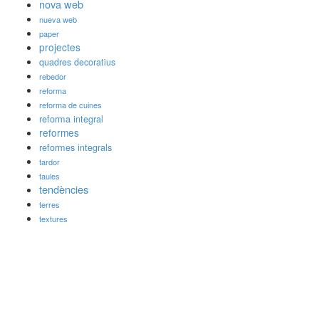
nova web
nueva web
paper
projectes
quadres decoratius
rebedor
reforma
reforma de cuines
reforma integral
reformes
reformes integrals
tardor
taules
tendències
terres
textures
Darreres publicacions