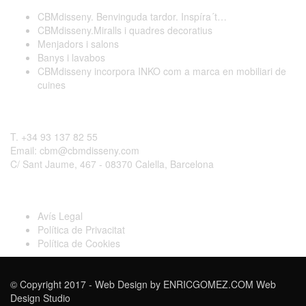
CBMdisseny. Benvinguda tardor. Inspíra´t…
CBMdisseny.Miralls i quadres decoratius
Menjadors i salons
Banys i lavabos
CBMdisseny incorpora INKO com a marca en mobiliari de
cuines
Contactar
T. +34 93 137 82 55
Email: cbm@cbmdisseny.com
C/ Sant Jaume, 467 - 08370 Calella, Barcelona
Legal
Avís Legal
Política de Privacitat
Política de Cookies
© Copyright 2017 - Web Design by
ENRICGOMEZ.COM Web
Design Studio