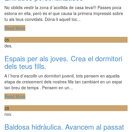
No oblidis vestir la zona d´acollida de casa teva!!! Passes poca
estona en ella, però és el que causa la primera impressió sobre
tu als teus convidats. Dóna-li aquell toc...
Read More
05
des.
Espais per als joves. Crea el dormitori
dels teus fills.
A l´hora d´escollir un dormitori juvenil, tots pensem en aquella
etapa de creixement dels nostres fills tan cambiant en un espai
tan breu de temps . Pensem en un...
Read More
28
nov.
Baldosa hidràulica. Avancem al passat