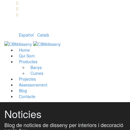
Llámanos: 608 868 145 · 93 137 82 55
Envíanos un mail: cbm@cbmdisseny.com
C/ Sant Jaume, 467 | Calella, Barcelona
Español
|
Català
Home
Qui Som
Productes
Banys
Cuines
Projectes
Assessorament
Blog
Contacte
Noticies
Blog de noticies de disseny per interiors i decoració