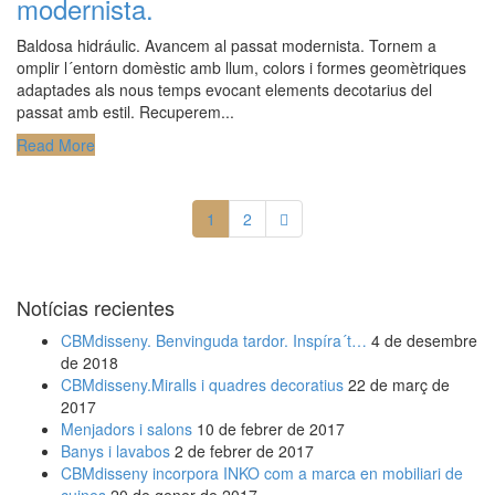
modernista.
Baldosa hidráulic. Avancem al passat modernista. Tornem a
omplir l´entorn domèstic amb llum, colors i formes geomètriques
adaptades als nous temps evocant elements decotarius del
passat amb estil. Recuperem...
Read More
1
2
Notícias recientes
CBMdisseny. Benvinguda tardor. Inspíra´t…
4 de desembre
de 2018
CBMdisseny.Miralls i quadres decoratius
22 de març de
2017
Menjadors i salons
10 de febrer de 2017
Banys i lavabos
2 de febrer de 2017
CBMdisseny incorpora INKO com a marca en mobiliari de