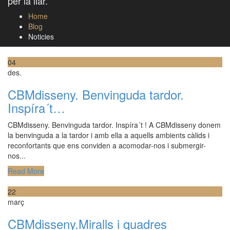
per la llar.
Home
Blog
Noticies
04
des.
CBMdisseny. Benvinguda tardor.
Inspíra´t…
CBMdisseny. Benvinguda tardor. Inspíra´t ! A CBMdisseny donem
la benvinguda a la tardor i amb ella a aquells ambients càlids i
reconfortants que ens conviden a acomodar-nos i submergir-
nos...
Read More
22
març
CBMdisseny.Miralls i quadres