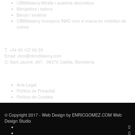
CBMdisseny.Miralls i quadres decoratius
Menjadors i salons
Banys i lavabos
CBMdisseny incorpora INKO com a marca en mobiliari de
cuines
Contactar
T. +34 93 137 82 55
Email: cbm@cbmdisseny.com
C/ Sant Jaume, 467 - 08370 Calella, Barcelona
Legal
Avís Legal
Política de Privacitat
Política de Cookies
© Copyright 2017 - Web Design by
ENRICGOMEZ.COM Web
Design Studio