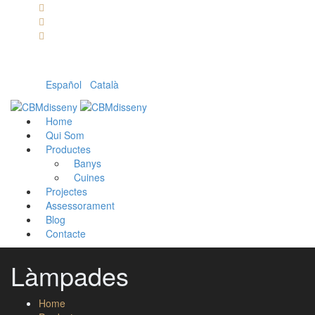
Llámanos: 608 868 145 · 93 137 82 55
Envíanos un mail: cbm@cbmdisseny.com
C/ Sant Jaume, 467 | Calella, Barcelona
Español
|
Català
Home
Qui Som
Productes
Banys
Cuines
Projectes
Assessorament
Blog
Contacte
Làmpades
Home