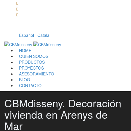
Llámanos: 608 868 145 · 93 137 82 55
Envíanos un mail: cbm@cbmdisseny.com
C/ Sant Jaume, 467 | Calella, Barcelona
Español
|
Català
HOME
QUIÉN SOMOS
PRODUCTOS
PROYECTOS
ASESORAMIENTO
BLOG
CONTACTO
CBMdisseny. Decoración
vivienda en Arenys de
Mar