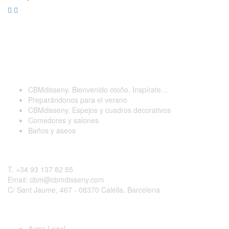
Últimas publicaciones
CBMdisseny. Bienvenido otoño. Inspírate…
Preparándonos para el verano
CBMdisseny. Espejos y cuadros decorativos
Comedores y salones
Baños y aseos
Contactar
T. +34 93 137 82 55
Email: cbm@cbmdisseny.com
C/ Sant Jaume, 467 - 08370 Calella, Barcelona
Legal
Aviso Legal