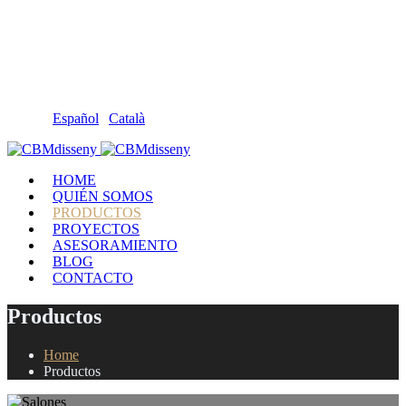
Llámanos: 608 868 145 · 93 137 82 55
Envíanos un mail: cbm@cbmdisseny.com
C/ Sant Jaume, 467 | Calella, Barcelona
Español
|
Català
HOME
QUIÉN SOMOS
PRODUCTOS
PROYECTOS
ASESORAMIENTO
BLOG
CONTACTO
Productos
Home
Productos