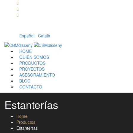
Llámanos: 608 868 145 · 93 137 82 55
Envíanos un mail: cbm@cbmdisseny.com
C/ Sant Jaume, 467 | Calella, Barcelona
Español
|
Català
HOME
QUIÉN SOMOS
PRODUCTOS
PROYECTOS
ASESORAMIENTO
BLOG
CONTACTO
Estanterías
Home
Productos
Estanterías