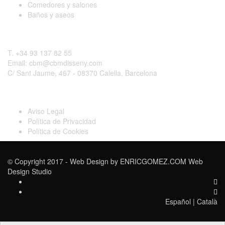
Comedores y salones
Baños y aseos
Contactar
T. +34 93 137 82 55
Email: cbm@cbmdisseny.com
C/ Sant Jaume, 467 - 08370 Calella, Barcelona
Legal
Aviso Legal
Política de Privacidad
Política de Cookies
© Copyright 2017 - Web Design by
ENRICGOMEZ.COM Web
Design Studio
Español
|
Català