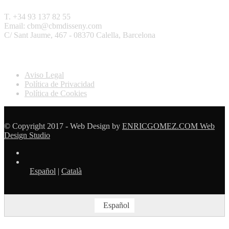
T. +34 93 137 82 55
Email: cbm@cbmdisseny.com
C/ Sant Jaume, 467 - 08370 Calella, Barcelona
Legal
Aviso Legal
Política de Privacidad
Política de Cookies
© Copyright 2017 - Web Design by
ENRICGOMEZ.COM Web
Design Studio
Español
|
Català
Español