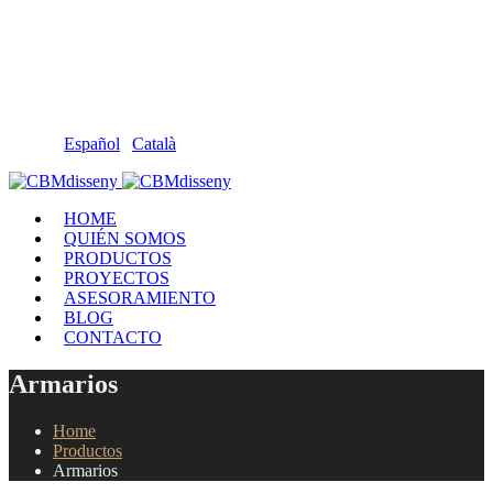
Llámanos: 608 868 145 · 93 137 82 55
Envíanos un mail: cbm@cbmdisseny.com
C/ Sant Jaume, 467 | Calella, Barcelona
Español
|
Català
HOME
QUIÉN SOMOS
PRODUCTOS
PROYECTOS
ASESORAMIENTO
BLOG
CONTACTO
Armarios
Home
Productos
Armarios