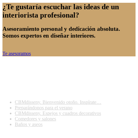
¿Te gustaría escuchar las ideas de un
interiorista profesional?
Asesoramiento personal y dedicación absoluta.
Somos expertos en diseñar interiores.
Te asesoramos
Últimas publicaciones
CBMdisseny. Bienvenido otoño. Inspírate…
Preparándonos para el verano
CBMdisseny. Espejos y cuadros decorativos
Comedores y salones
Baños y aseos
Contactar