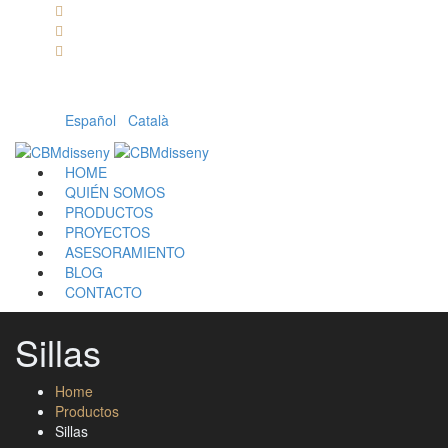
Llámanos: 608 868 145 · 93 137 82 55
Envíanos un mail: cbm@cbmdisseny.com
C/ Sant Jaume, 467 | Calella, Barcelona
Español
|
Català
HOME
QUIÉN SOMOS
PRODUCTOS
PROYECTOS
ASESORAMIENTO
BLOG
CONTACTO
Sillas
Home
Productos
Sillas