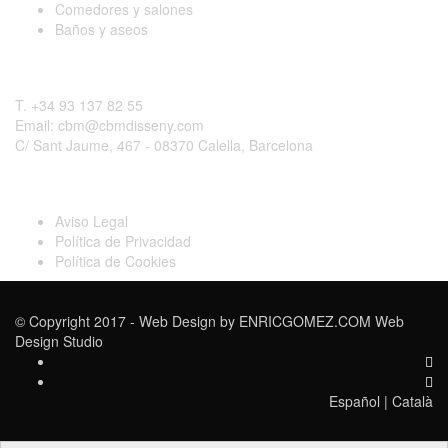
Comedores y salones
Baños y aseos
Contactar
T. +34 93 137 82 55
Email: cbm@cbmdisseny.com
C/ Sant Jaume, 467 - 08370 Calella, Barcelona
Legal
Aviso Legal
Política de Privacidad
Política de Cookies
© Copyright 2017 - Web Design by
ENRICGOMEZ.COM Web
Design Studio
Español
|
Català