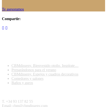
Te asesoramos
Compartir:
Últimas publicaciones
CBMdisseny. Bienvenido otoño. Inspírate…
Preparándonos para el verano
CBMdisseny. Espejos y cuadros decorativos
Comedores y salones
Baños y aseos
Contactar
T. +34 93 137 82 55
Email: cbm@cbmdisseny.com