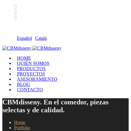
Llámanos: 608 868 145 · 93 137 82 55
Envíanos un mail: cbm@cbmdisseny.com
C/ Sant Jaume, 467 | Calella, Barcelona
Español
|
Català
HOME
QUIÉN SOMOS
PRODUCTOS
PROYECTOS
ASESORAMIENTO
BLOG
CONTACTO
CBMdisseny. En el comedor, piezas
selectas y de calidad.
Home
Portfolio