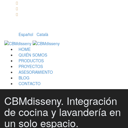
Llámanos: 608 868 145 · 93 137 82 55
Envíanos un mail: cbm@cbmdisseny.com
C/ Sant Jaume, 467 | Calella, Barcelona
Español
|
Català
HOME
QUIÉN SOMOS
PRODUCTOS
PROYECTOS
ASESORAMIENTO
BLOG
CONTACTO
CBMdisseny. Integración
de cocina y lavandería en
un solo espacio.