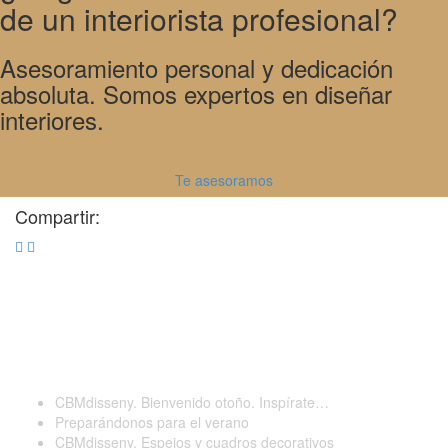
de un interiorista profesional?
Asesoramiento personal y dedicación
absoluta. Somos expertos en diseñar
interiores.
Te asesoramos
Compartir:
Últimas publicaciones
CBMdisseny. Bienvenido otoño. Inspírate…
Preparándonos para el verano
CBMdisseny. Espejos y cuadros decorativos