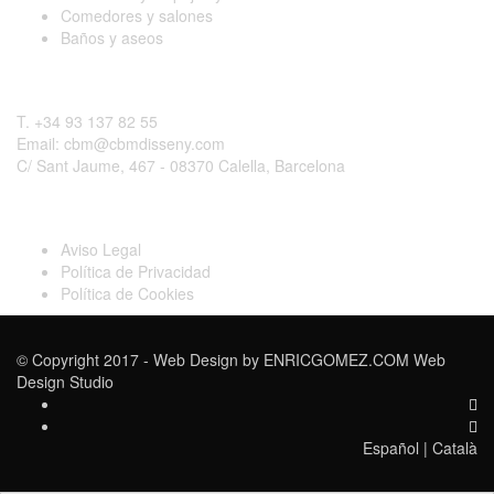
Comedores y salones
Baños y aseos
Contactar
T. +34 93 137 82 55
Email: cbm@cbmdisseny.com
C/ Sant Jaume, 467 - 08370 Calella, Barcelona
Legal
Aviso Legal
Política de Privacidad
Política de Cookies
© Copyright 2017 - Web Design by
ENRICGOMEZ.COM Web
Design Studio
Español
|
Català