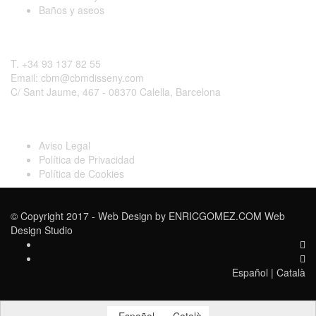
Baños y aseos
Contactar
T. +34 93 137 82 55
Email: cbm@cbmdisseny.com
C/ Sant Jaume, 467 - 08370 Calella, Barcelona
Legal
Aviso Legal
Política de Privacidad
Política de Cookies
© Copyright 2017 - Web Design by
ENRICGOMEZ.COM Web
Design Studio
Español
|
Català
Español
Català