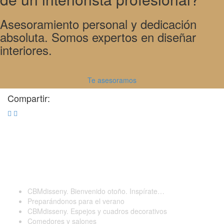
Asesoramiento personal y dedicación
absoluta. Somos expertos en diseñar
interiores.
Te asesoramos
Compartir:
Últimas publicaciones
CBMdisseny. Bienvenido otoño. Inspírate…
Preparándonos para el verano
CBMdisseny. Espejos y cuadros decorativos
Comedores y salones