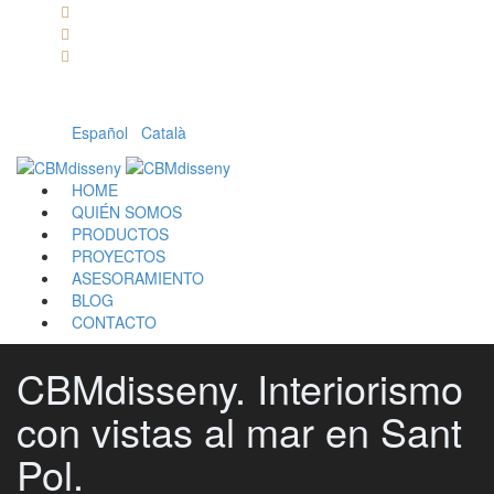
Llámanos: 608 868 145 · 93 137 82 55
Envíanos un mail: cbm@cbmdisseny.com
C/ Sant Jaume, 467 | Calella, Barcelona
Español
|
Català
HOME
QUIÉN SOMOS
PRODUCTOS
PROYECTOS
ASESORAMIENTO
BLOG
CONTACTO
CBMdisseny. Interiorismo
con vistas al mar en Sant
Pol.