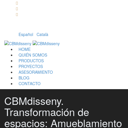
Llámanos: 608 868 145 · 93 137 82 55
Envíanos un mail: cbm@cbmdisseny.com
C/ Sant Jaume, 467 | Calella, Barcelona
Español
|
Català
HOME
QUIÉN SOMOS
PRODUCTOS
PROYECTOS
ASESORAMIENTO
BLOG
CONTACTO
CBMdisseny.
Transformación de
espacios: Amueblamiento