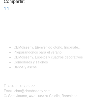
Compartir:
Últimas publicaciones
CBMdisseny. Bienvenido otoño. Inspírate…
Preparándonos para el verano
CBMdisseny. Espejos y cuadros decorativos
Comedores y salones
Baños y aseos
Contactar
T. +34 93 137 82 55
Email: cbm@cbmdisseny.com
C/ Sant Jaume, 467 - 08370 Calella, Barcelona
Legal