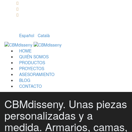
Llámanos: 608 868 145 · 93 137 82 55
Envíanos un mail: cbm@cbmdisseny.com
C/ Sant Jaume, 467 | Calella, Barcelona
Español
|
Català
HOME
QUIÉN SOMOS
PRODUCTOS
PROYECTOS
ASESORAMIENTO
BLOG
CONTACTO
CBMdisseny. Unas piezas
personalizadas y a
medida. Armarios, camas,