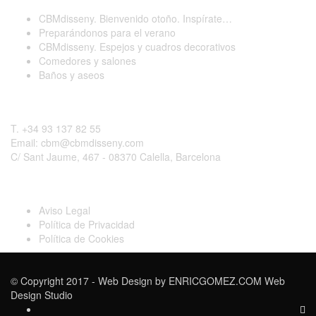
CBMdisseny. Bienvenido otoño. Inspírate…
Preparándonos para el verano
CBMdisseny. Espejos y cuadros decorativos
Comedores y salones
Baños y aseos
Contactar
T. +34 93 137 82 55
Email: cbm@cbmdisseny.com
C/ Sant Jaume, 467 - 08370 Calella, Barcelona
Legal
Aviso Legal
Política de Privacidad
Política de Cookies
© Copyright 2017 - Web Design by
ENRICGOMEZ.COM Web
Design Studio