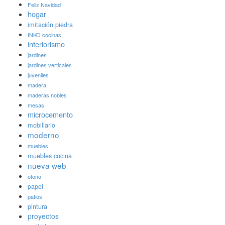
Feliz Navidad
hogar
imitación piedra
INKO cocinas
interiorismo
jardines
jardines verticales
juveniles
madera
maderas nobles
mesas
microcemento
mobiliario
moderno
muebles
muebles cocina
nueva web
otoño
papel
patios
pintura
proyectos