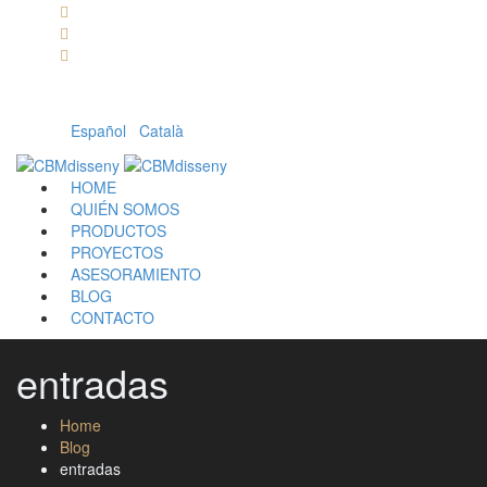
Llámanos: 608 868 145 · 93 137 82 55
Envíanos un mail: cbm@cbmdisseny.com
C/ Sant Jaume, 467 | Calella, Barcelona
Español
|
Català
HOME
QUIÉN SOMOS
PRODUCTOS
PROYECTOS
ASESORAMIENTO
BLOG
CONTACTO
entradas
Home
Blog
entradas