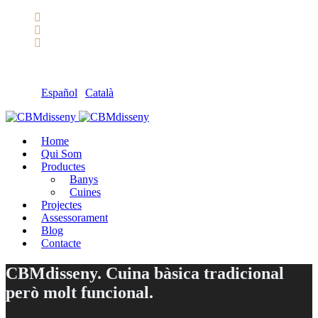
Llámanos: 608 868 145 · 93 137 82 55
Envíanos un mail: cbm@cbmdisseny.com
C/ Sant Jaume, 467 | Calella, Barcelona
Español
|
Català
Home
Qui Som
Productes
Banys
Cuines
Projectes
Assessorament
Blog
Contacte
CBMdisseny. Cuina bàsica tradicional
però molt funcional.