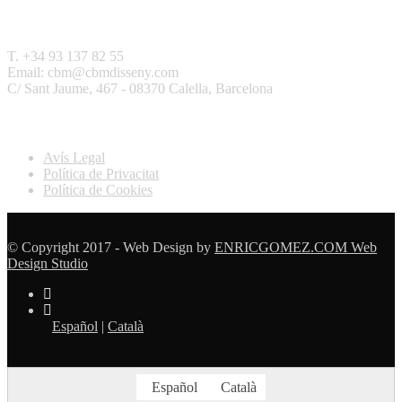
Contactar
T. +34 93 137 82 55
Email: cbm@cbmdisseny.com
C/ Sant Jaume, 467 - 08370 Calella, Barcelona
Legal
Avís Legal
Política de Privacitat
Política de Cookies
© Copyright 2017 - Web Design by
ENRICGOMEZ.COM Web
Design Studio
Español
|
Català
Español
Català