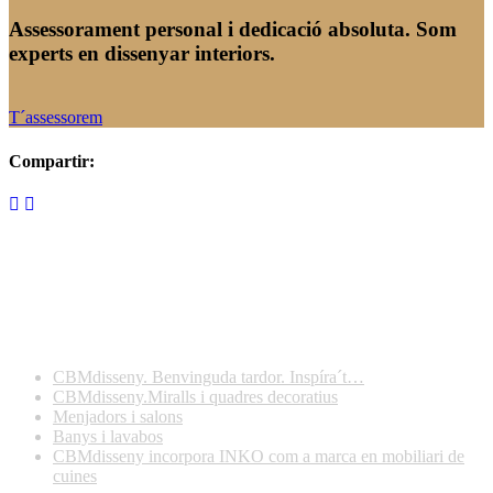
Assessorament personal i dedicació absoluta. Som
experts en dissenyar interiors.
T´assessorem
Compartir:
Darreres publicacions
CBMdisseny. Benvinguda tardor. Inspíra´t…
CBMdisseny.Miralls i quadres decoratius
Menjadors i salons
Banys i lavabos
CBMdisseny incorpora INKO com a marca en mobiliari de
cuines