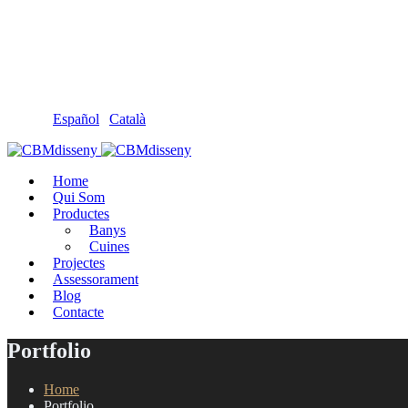
Llámanos: 608 868 145 · 93 137 82 55
Envíanos un mail: cbm@cbmdisseny.com
C/ Sant Jaume, 467 | Calella, Barcelona
Español
|
Català
Home
Qui Som
Productes
Banys
Cuines
Projectes
Assessorament
Blog
Contacte
Portfolio
Home
Portfolio