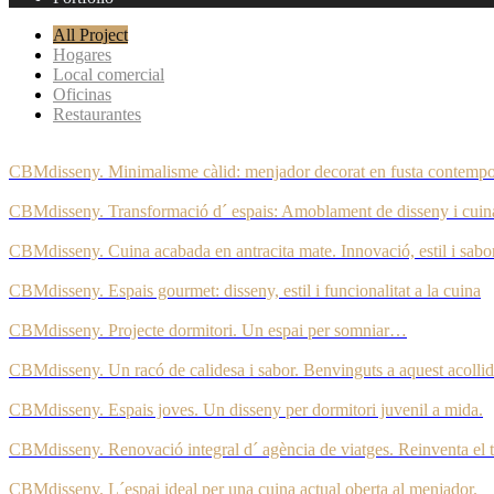
All Project
Hogares
Local comercial
Oficinas
Restaurantes
CBMdisseny. Minimalisme càlid: menjador decorat en fusta contempo
CBMdisseny. Transformació d´ espais: Amoblament de disseny i cuina d
CBMdisseny. Cuina acabada en antracita mate. Innovació, estil i sabor
CBMdisseny. Espais gourmet: disseny, estil i funcionalitat a la cuina
CBMdisseny. Projecte dormitori. Un espai per somniar…
CBMdisseny. Un racó de calidesa i sabor. Benvinguts a aquest acollid
CBMdisseny. Espais joves. Un disseny per dormitori juvenil a mida.
CBMdisseny. Renovació integral d´ agència de viatges. Reinventa el te
CBMdisseny. L´espai ideal per una cuina actual oberta al menjador.