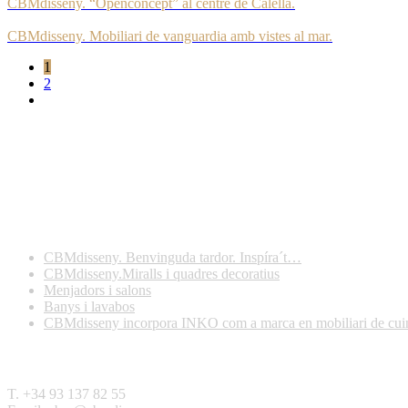
CBMdisseny. “Openconcept” al centre de Calella.
CBMdisseny. Mobiliari de vanguardia amb vistes al mar.
1
2
Darreres publicacions
CBMdisseny. Benvinguda tardor. Inspíra´t…
CBMdisseny.Miralls i quadres decoratius
Menjadors i salons
Banys i lavabos
CBMdisseny incorpora INKO com a marca en mobiliari de cui
Contactar
T. +34 93 137 82 55