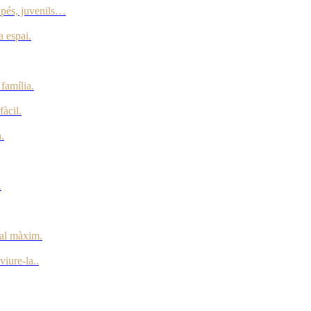
apés, juvenils…
 espai.
família.
àcil.
.
.
 al màxim.
iure-la..