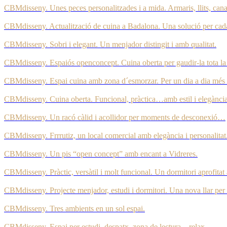
CBMdisseny. Unes peces personalitzades i a mida. Armaris, llits, can
CBMdisseny. Actualització de cuina a Badalona. Una solució per cada
CBMdisseny. Sobri i elegant. Un menjador distingit i amb qualitat.
CBMdisseny. Espaiós openconcept. Cuina oberta per gaudir-la tota la 
CBMdisseny. Espai cuina amb zona d´esmorzar. Per un dia a dia més f
CBMdisseny. Cuina oberta. Funcional, pràctica…amb estil i elegància
CBMdisseny. Un racó càlid i acollidor per moments de desconexió…
CBMdisseny. Frrrutiz, un local comercial amb elegància i personalitat
CBMdisseny. Un pis “open concept” amb encant a Vidreres.
CBMdisseny. Pràctic, versàtil i molt funcional. Un dormitori aprofitat
CBMdisseny. Projecte menjador, estudi i dormitori. Una nova llar per v
CBMdisseny. Tres ambients en un sol espai.
CBMdisseny. Espai per estudi, despatx, zona de lectura…relax…