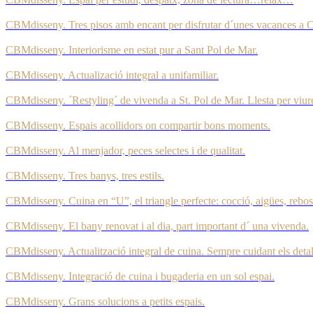
CBMdisseny. Tres pisos amb encant per disfrutar d´unes vacances a Ca
CBMdisseny. Interiorisme en estat pur a Sant Pol de Mar.
CBMdisseny. Actualizació integral a unifamiliar.
CBMdisseny. ´Restyling´ de vivenda a St. Pol de Mar. Llesta per viu
CBMdisseny. Espais acollidors on compartir bons moments.
CBMdisseny. Al menjador, peces selectes i de qualitat.
CBMdisseny. Tres banys, tres estils.
CBMdisseny. Cuina en “U”, el triangle perfecte: cocció, aigües, rebos
CBMdisseny. El bany renovat i al dia, part important d´ una vivenda.
CBMdisseny. Actualització integral de cuina. Sempre cuidant els det
CBMdisseny. Integració de cuina i bugaderia en un sol espai.
CBMdisseny. Grans solucions a petits espais.