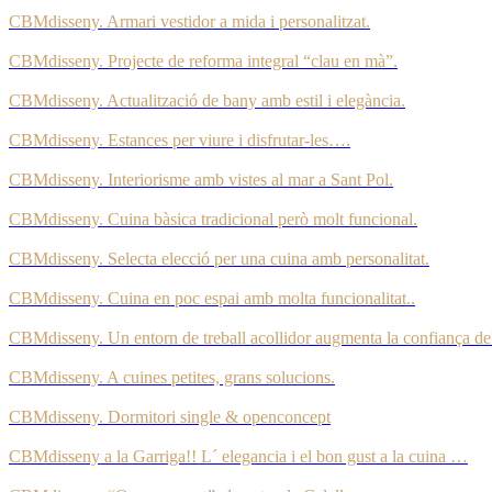
CBMdisseny. Armari vestidor a mida i personalitzat.
CBMdisseny. Projecte de reforma integral “clau en mà”.
CBMdisseny. Actualització de bany amb estil i elegància.
CBMdisseny. Estances per viure i disfrutar-les….
CBMdisseny. Interiorisme amb vistes al mar a Sant Pol.
CBMdisseny. Cuina bàsica tradicional però molt funcional.
CBMdisseny. Selecta elecció per una cuina amb personalitat.
CBMdisseny. Cuina en poc espai amb molta funcionalitat..
CBMdisseny. Un entorn de treball acollidor augmenta la confiança del
CBMdisseny. A cuines petites, grans solucions.
CBMdisseny. Dormitori single & openconcept
CBMdisseny a la Garriga!! L´ elegancia i el bon gust a la cuina …