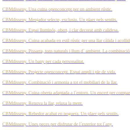
CBMdisseny. Una cuina openconcept per un ambient rústic.
CBMdisseny. Menjador selecte, exclusiu. Un plaer pels sentits.
CBMdisseny. Espai lluminós, obert, i clar decorat amb calidesa.
CBMdisseny. Cuina acabada en estil rústic per una llar càlida i acollid
CBMdisseny. Pissarra, tons naturals i llum d´ ambient. La combinació 
CBMdisseny. Un bany per cada personalitat.
CBMdisseny. Projecte openconcept. Espai ampli i ple de vida.
CBMdisseny. Combinació i armonia a tot el mobiliari de la llar.
CBMdisseny. Cuina oberta adaptada a l´entorn. Un encert per compar
CBMdisseny. Renova la llar, relaxa la ment.
CBMdisseny. Rebedor acabat en noguera. Un plaer pels sentits.
CBMdisseny. Unes peces per disfrutar de l´exterior tot l´any.