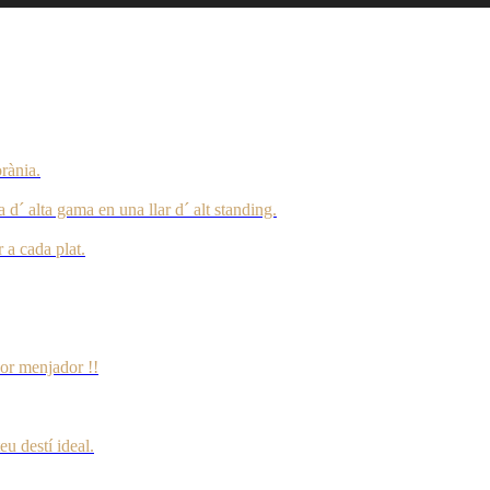
rània.
´ alta gama en una llar d´ alt standing.
 a cada plat.
or menjador !!
u destí ideal.