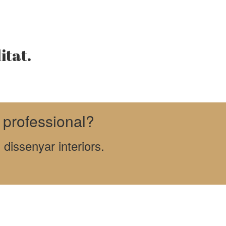
itat.
a professional?
dissenyar interiors.