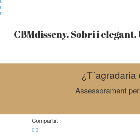
CBMdisseny. Sobri i elegant. 
¿T´agradaria e
Assessorament perso
Compartir: