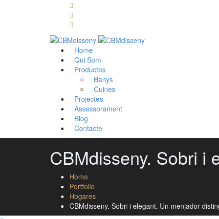
Llámanos: 608 868 145 · 93 137 82 55
Envíanos un mail: cbm@cbmdisseny.com
C/ Sant Jaume, 467 | Calella, Barcelona
Home
Qui Som
Productes
Banys
Cuines
Projectes
Assessorament
Blog
Contacte
CBMdisseny. Sobri i e
Home
Portfolio
Hogares
CBMdisseny. Sobri i elegant. Un menjador distingi