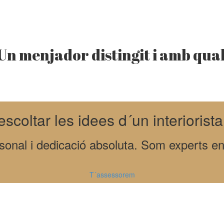
Un menjador distingit i amb qual
scoltar les idees d´un interiorist
nal i dedicació absoluta. Som experts en 
T´assessorem