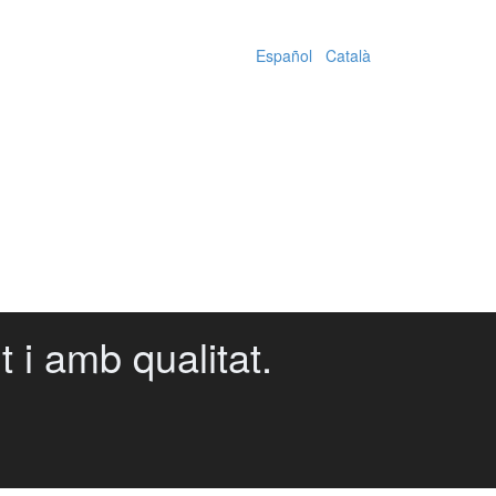
Español
|
Català
 i amb qualitat.