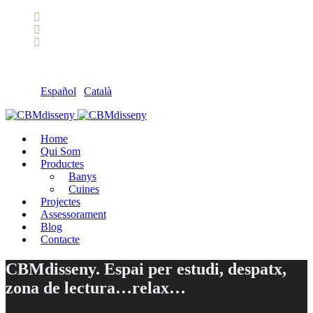
Llámanos: 608 868 145 · 93 137 82 55
Envíanos un mail: cbm@cbmdisseny.com
C/ Sant Jaume, 467 | Calella, Barcelona
Español
|
Català
Home
Qui Som
Productes
Banys
Cuines
Projectes
Assessorament
Blog
Contacte
CBMdisseny. Espai per estudi, despatx,
zona de lectura…relax…