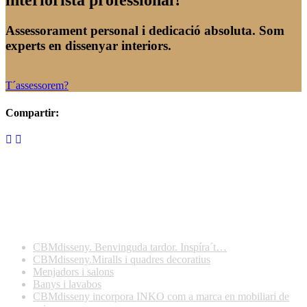
Assessorament personal i dedicació absoluta. Som
experts en dissenyar interiors.
T´assessorem?
Compartir:
Darreres publicacions
CBMdisseny. Benvinguda tardor. Inspíra´t…
CBMdisseny.Miralls i quadres decoratius
Menjadors i salons
Banys i lavabos
CBMdisseny incorpora INKO com a marca en mobiliari de