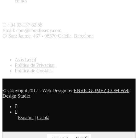
cuines
Contactar
T. +34 93 137 82 55
Email: cbm@cbmdisseny.com
C/ Sant Jaume, 467 - 08370 Calella, Barcelona
Legal
Avís Legal
Política de Privacitat
Política de Cookies
© Copyright 2017 - Web Design by
ENRICGOMEZ.COM Web
Design Studio
Español
|
Català