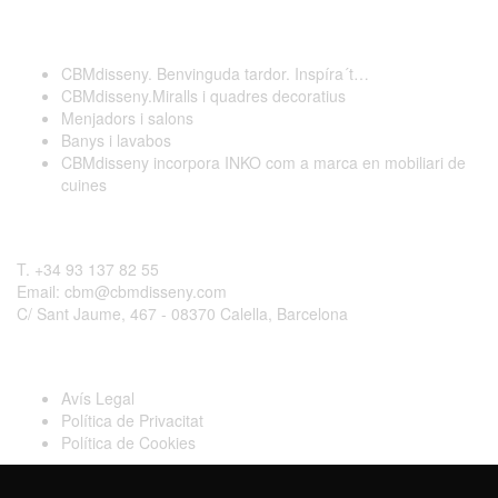
Darreres publicacions
CBMdisseny. Benvinguda tardor. Inspíra´t…
CBMdisseny.Miralls i quadres decoratius
Menjadors i salons
Banys i lavabos
CBMdisseny incorpora INKO com a marca en mobiliari de
cuines
Contactar
T. +34 93 137 82 55
Email: cbm@cbmdisseny.com
C/ Sant Jaume, 467 - 08370 Calella, Barcelona
Legal
Avís Legal
Política de Privacitat
Política de Cookies