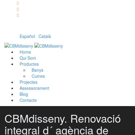
Llámanos: 608 868 145 · 93 137 82 55
Envíanos un mail: cbm@cbmdisseny.com
C/ Sant Jaume, 467 | Calella, Barcelona
Español
|
Català
Home
Qui Som
Productes
Banys
Cuines
Projectes
Assessorament
Blog
Contacte
CBMdisseny. Renovació
integral d´ agència de