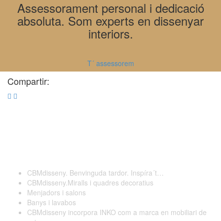
Assessorament personal i dedicació
absoluta. Som experts en dissenyar
interiors.
T´ assessorem
Compartir:
Darreres publicacions
CBMdisseny. Benvinguda tardor. Inspíra´t…
CBMdisseny.Miralls i quadres decoratius
Menjadors i salons
Banys i lavabos
CBMdisseny incorpora INKO com a marca en mobiliari de