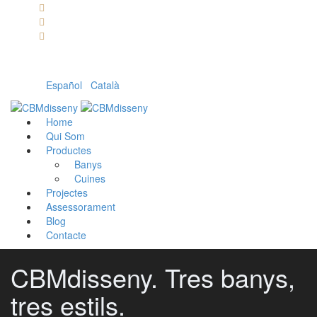
Llámanos: 608 868 145 · 93 137 82 55
Envíanos un mail: cbm@cbmdisseny.com
C/ Sant Jaume, 467 | Calella, Barcelona
Español
|
Català
Home
Qui Som
Productes
Banys
Cuines
Projectes
Assessorament
Blog
Contacte
CBMdisseny. Tres banys,
tres estils.