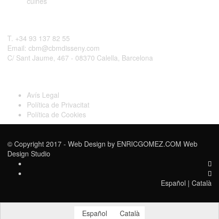
cuines
Contactar
T. +34 93 137 82 55
Email: cbm@cbmdisseny.com
C/ Sant Jaume, 467 - 08370 Calella, Barcelona
Legal
Avís Legal
Política de Privacitat
Política de Cookies
© Copyright 2017 - Web Design by
ENRICGOMEZ.COM Web
Design Studio
Español
|
Català
Español
Català