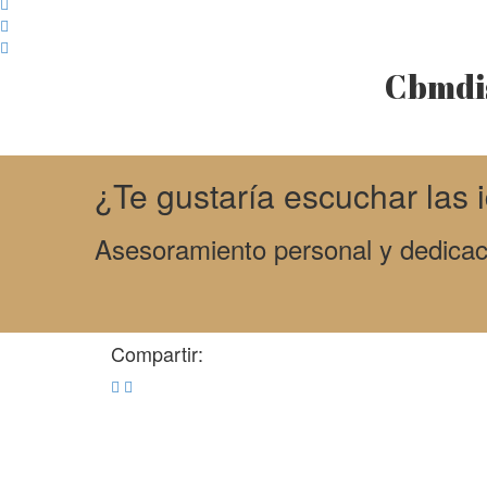
Cbmdis
¿Te gustaría escuchar las i
Asesoramiento personal y dedicaci
Compartir: