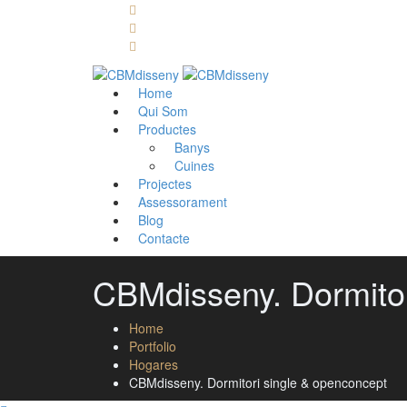
Llámanos: 608 868 145 · 93 137 82 55
Envíanos un mail: cbm@cbmdisseny.com
C/ Sant Jaume, 467 | Calella, Barcelona
Home
Qui Som
Productes
Banys
Cuines
Projectes
Assessorament
Blog
Contacte
CBMdisseny. Dormitor
Home
Portfolio
Hogares
CBMdisseny. Dormitori single & openconcept