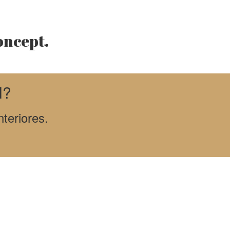
oncept.
l?
teriores.