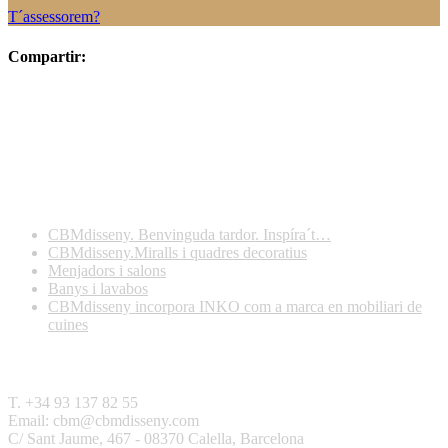
T´assessorem?
Compartir:
Darreres publicacions
CBMdisseny. Benvinguda tardor. Inspíra´t…
CBMdisseny.Miralls i quadres decoratius
Menjadors i salons
Banys i lavabos
CBMdisseny incorpora INKO com a marca en mobiliari de
cuines
Contactar
T. +34 93 137 82 55
Email: cbm@cbmdisseny.com
C/ Sant Jaume, 467 - 08370 Calella, Barcelona