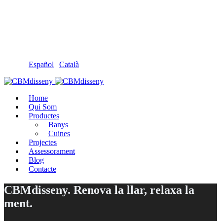
Llámanos: 608 868 145 · 93 137 82 55
Envíanos un mail: cbm@cbmdisseny.com
C/ Sant Jaume, 467 | Calella, Barcelona
Español
|
Català
Home
Qui Som
Productes
Banys
Cuines
Projectes
Assessorament
Blog
Contacte
CBMdisseny. Renova la llar, relaxa la
ment.