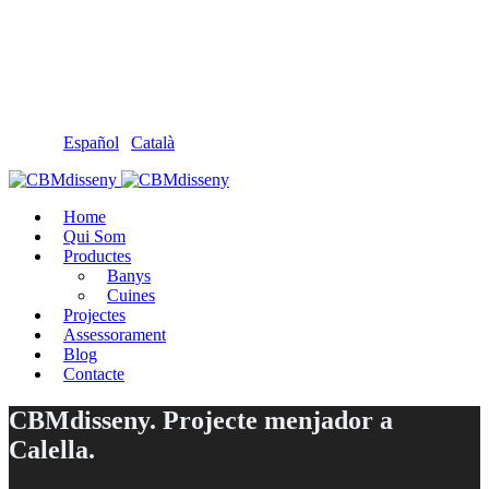
Llámanos: 608 868 145 · 93 137 82 55
Envíanos un mail: cbm@cbmdisseny.com
C/ Sant Jaume, 467 | Calella, Barcelona
Español
|
Català
Home
Qui Som
Productes
Banys
Cuines
Projectes
Assessorament
Blog
Contacte
CBMdisseny. Projecte menjador a
Calella.