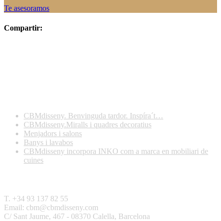
Te asesoramos
Compartir:
Darreres publicacions
CBMdisseny. Benvinguda tardor. Inspíra´t…
CBMdisseny.Miralls i quadres decoratius
Menjadors i salons
Banys i lavabos
CBMdisseny incorpora INKO com a marca en mobiliari de
cuines
Contactar
T. +34 93 137 82 55
Email: cbm@cbmdisseny.com
C/ Sant Jaume, 467 - 08370 Calella, Barcelona