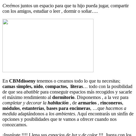
Creémos
juntos un espacio para que tu hijo pueda jugar, compartir
con los amigos, estudiar o leer , dormir o soñar….
En
CBMdisseny
tenemos o creamos todo lo que tu necesitas;
camas simples, nido
,
compactos,
literas
… todo con la posibilidad
de que sea
abatible
para conseguir espacios más recogidos y sacarle
el máximo rendimiento al
dormitorio
. Disponemos , a la vez para
completar y decorar la
habitación
, de
armarios
,
rinconeros
,
módulos
,
estanterías
,
bases para encimeras
, …que
hacemos
a
medida
adaptándonos a
los ambientes
. Aquí encontrarás un sinfín de
opciones y posibilidades que te vamos a ofrecer cuando nos
conozcamos.
¡Inspírate !!!! Llena sus
espacios de luz y de color
!!!. Juega con los