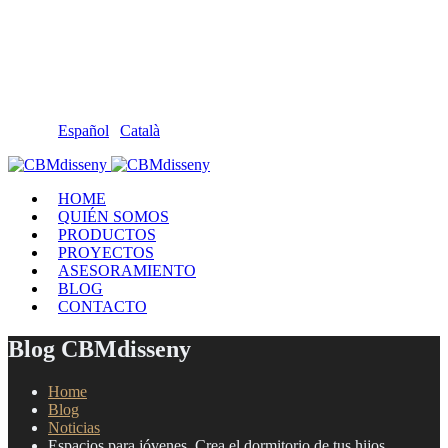
Llámanos: 608 868 145 · 93 137 82 55
Envíanos un mail: cbm@cbmdisseny.com
C/ Sant Jaume, 467 | Calella, Barcelona
Español
|
Català
HOME
QUIÉN SOMOS
PRODUCTOS
PROYECTOS
ASESORAMIENTO
BLOG
CONTACTO
Blog CBMdisseny
Home
Blog
Noticias
Espacios para jóvenes. Crea el dormitorio de tus hijos.