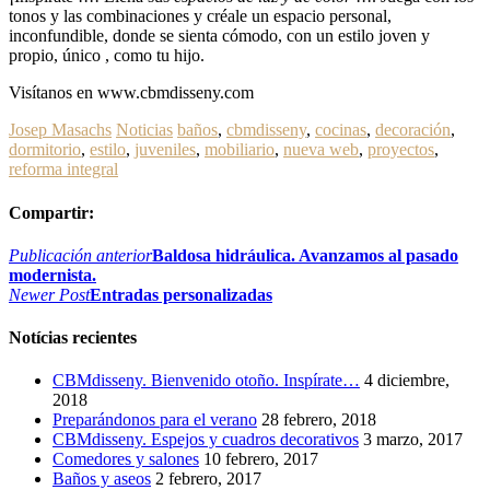
tonos y las combinaciones y créale un espacio personal,
inconfundible, donde se sienta cómodo, con un estilo joven y
propio, único , como tu hijo.
Visítanos en www.cbmdisseny.com
Josep Masachs
Noticias
baños
,
cbmdisseny
,
cocinas
,
decoración
,
dormitorio
,
estilo
,
juveniles
,
mobiliario
,
nueva web
,
proyectos
,
reforma integral
Compartir:
Navegación
Publicación anterior
Baldosa hidráulica. Avanzamos al pasado
modernista.
de
Newer Post
Entradas personalizadas
entradas
Notícias recientes
CBMdisseny. Bienvenido otoño. Inspírate…
4 diciembre,
2018
Preparándonos para el verano
28 febrero, 2018
CBMdisseny. Espejos y cuadros decorativos
3 marzo, 2017
Comedores y salones
10 febrero, 2017
Baños y aseos
2 febrero, 2017