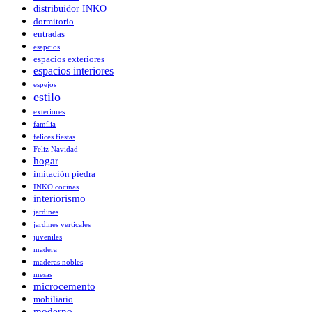
distribuidor INKO
dormitorio
entradas
esapcios
espacios exteriores
espacios interiores
espejos
estilo
exteriores
família
felices fiestas
Feliz Navidad
hogar
imitación piedra
INKO cocinas
interiorismo
jardines
jardines verticales
juveniles
madera
maderas nobles
mesas
microcemento
mobiliario
moderno