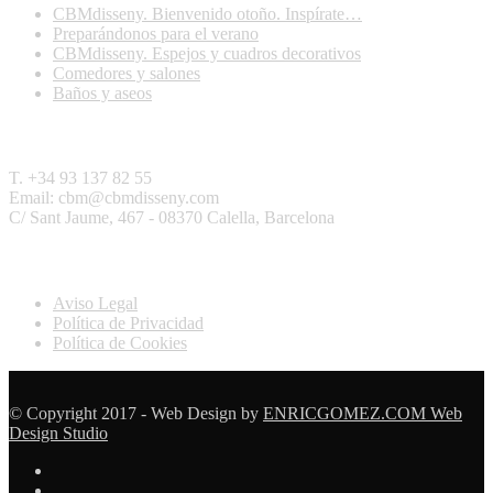
CBMdisseny. Bienvenido otoño. Inspírate…
Preparándonos para el verano
CBMdisseny. Espejos y cuadros decorativos
Comedores y salones
Baños y aseos
Contactar
T. +34 93 137 82 55
Email: cbm@cbmdisseny.com
C/ Sant Jaume, 467 - 08370 Calella, Barcelona
Legal
Aviso Legal
Política de Privacidad
Política de Cookies
© Copyright 2017 - Web Design by
ENRICGOMEZ.COM Web
Design Studio