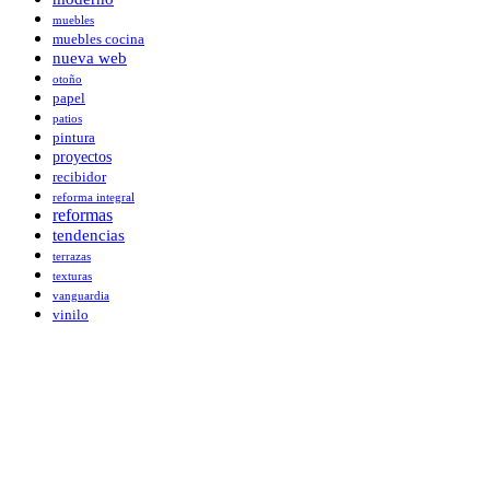
muebles
muebles cocina
nueva web
otoño
papel
patios
pintura
proyectos
recibidor
reforma integral
reformas
tendencias
terrazas
texturas
vanguardia
vinilo
Últimas publicaciones