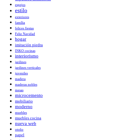
espejos
estilo
exteriores
família
felices fiestas
Feliz Navidad
hogar
imitación piedra
INKO cocinas
interiorismo
jardines
jardines verticales
juveniles
madera
maderas nobles
mesas
microcemento
mobiliario
moderno
muebles
muebles cocina
nueva web
otoño
papel