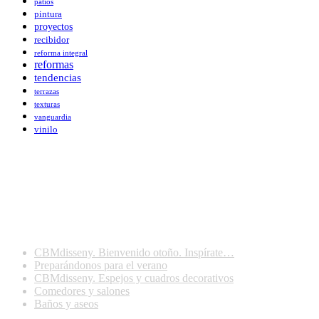
patios
pintura
proyectos
recibidor
reforma integral
reformas
tendencias
terrazas
texturas
vanguardia
vinilo
Últimas publicaciones
CBMdisseny. Bienvenido otoño. Inspírate…
Preparándonos para el verano
CBMdisseny. Espejos y cuadros decorativos
Comedores y salones
Baños y aseos