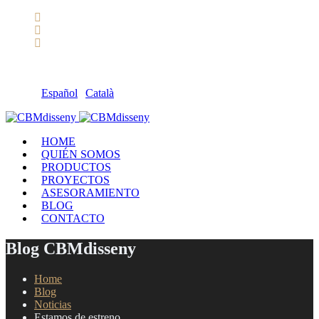
Llámanos: 608 868 145 · 93 137 82 55
Envíanos un mail: cbm@cbmdisseny.com
C/ Sant Jaume, 467 | Calella, Barcelona
Español
|
Català
HOME
QUIÉN SOMOS
PRODUCTOS
PROYECTOS
ASESORAMIENTO
BLOG
CONTACTO
Blog CBMdisseny
Home
Blog
Noticias
Estamos de estreno