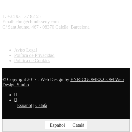
Contactar
T. +34 93 137 82 55
Email: cbm@cbmdisseny.com
C/ Sant Jaume, 467 - 08370 Calella, Barcelona
Legal
Aviso Legal
Política de Privacidad
Política de Cookies
© Copyright 2017 - Web Design by
ENRICGOMEZ.COM Web
Design Studio
Español
|
Català
Español
Català