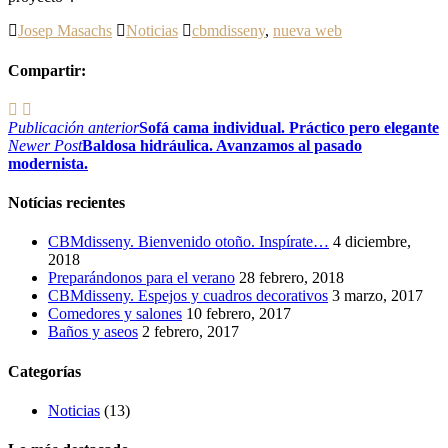
Josep Masachs
Noticias
cbmdisseny
,
nueva web
Compartir:
Navegación
Publicación anterior
Sofá cama individual. Práctico pero elegante
Newer Post
Baldosa hidráulica. Avanzamos al pasado
de
modernista.
entradas
Notícias recientes
CBMdisseny. Bienvenido otoño. Inspírate…
4 diciembre,
2018
Preparándonos para el verano
28 febrero, 2018
CBMdisseny. Espejos y cuadros decorativos
3 marzo, 2017
Comedores y salones
10 febrero, 2017
Baños y aseos
2 febrero, 2017
Categorías
Noticias
(13)