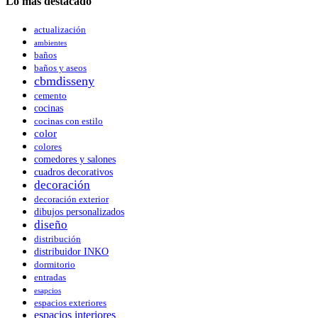
Lo más destacado
actualización
ambientes
baños
baños y aseos
cbmdisseny
cemento
cocinas
cocinas con estilo
color
colores
comedores y salones
cuadros decorativos
decoración
decoración exterior
dibujos personalizados
diseño
distribución
distribuidor INKO
dormitorio
entradas
esapcios
espacios exteriores
espacios interiores