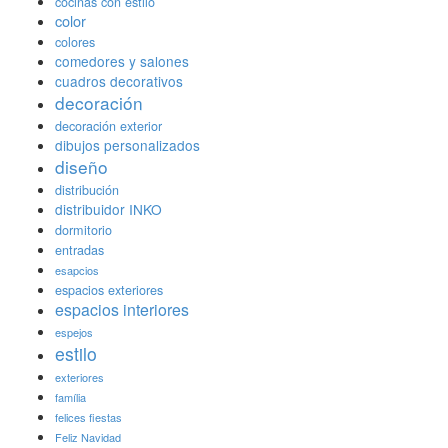
cocinas con estilo
color
colores
comedores y salones
cuadros decorativos
decoración
decoración exterior
dibujos personalizados
diseño
distribución
distribuidor INKO
dormitorio
entradas
esapcios
espacios exteriores
espacios interiores
espejos
estilo
exteriores
família
felices fiestas
Feliz Navidad