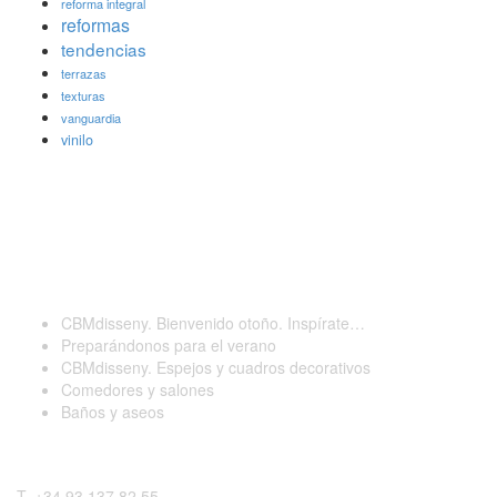
reforma integral
reformas
tendencias
terrazas
texturas
vanguardia
vinilo
Últimas publicaciones
CBMdisseny. Bienvenido otoño. Inspírate…
Preparándonos para el verano
CBMdisseny. Espejos y cuadros decorativos
Comedores y salones
Baños y aseos
Contactar
T. +34 93 137 82 55