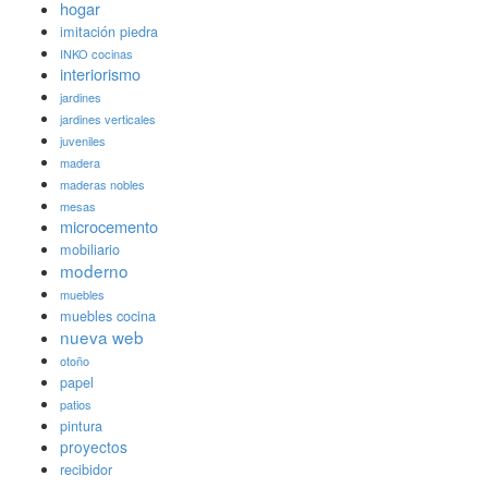
hogar
imitación piedra
INKO cocinas
interiorismo
jardines
jardines verticales
juveniles
madera
maderas nobles
mesas
microcemento
mobiliario
moderno
muebles
muebles cocina
nueva web
otoño
papel
patios
pintura
proyectos
recibidor