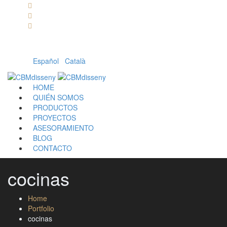
Llámanos: 608 868 145 · 93 137 82 55
Envíanos un mail: cbm@cbmdisseny.com
C/ Sant Jaume, 467 | Calella, Barcelona
Español
|
Català
HOME
QUIÉN SOMOS
PRODUCTOS
PROYECTOS
ASESORAMIENTO
BLOG
CONTACTO
cocinas
Home
Portfolio
cocinas