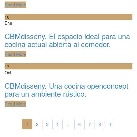
Read More
18
Ene
CBMdisseny. El espacio ideal para una
cocina actual abierta al comedor.
Read More
17
Oct
CBMdisseny. Una cocina openconcept
para un ambiente rústico.
Read More
1
2
3
4
…
6
7
8