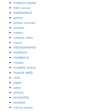
imitación piedra
INKO cocinas
interiorismo
jardines
jardines verticales
juveniles
madera
maderas nobles
mesas
microcemento
mobiliario
moderno
muebles
muebles cocina
nueva web
otoño
papel
patios
pintura
proyectos
recibidor
reforma integral