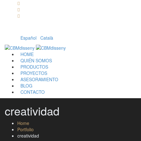
Llámanos: 608 868 145 · 93 137 82 55
Envíanos un mail: cbm@cbmdisseny.com
C/ Sant Jaume, 467 | Calella, Barcelona
Español
|
Català
HOME
QUIÉN SOMOS
PRODUCTOS
PROYECTOS
ASESORAMIENTO
BLOG
CONTACTO
creatividad
Home
Portfolio
creatividad