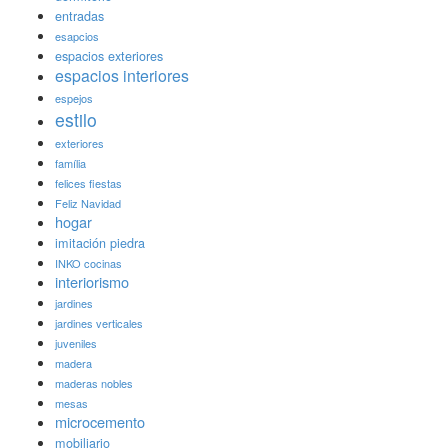
entradas
esapcios
espacios exteriores
espacios interiores
espejos
estilo
exteriores
família
felices fiestas
Feliz Navidad
hogar
imitación piedra
INKO cocinas
interiorismo
jardines
jardines verticales
juveniles
madera
maderas nobles
mesas
microcemento
mobiliario