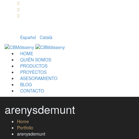
Llámanos: 608 868 145 · 93 137 82 55
Envíanos un mail: cbm@cbmdisseny.com
C/ Sant Jaume, 467 | Calella, Barcelona
Español
|
Català
HOME
QUIÉN SOMOS
PRODUCTOS
PROYECTOS
ASESORAMIENTO
BLOG
CONTACTO
arenysdemunt
Home
Portfolio
arenysdemunt