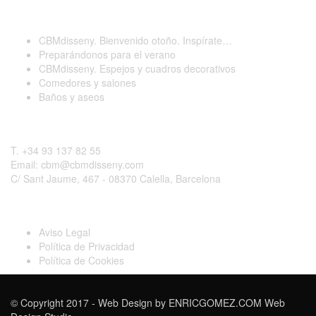
Últimas publicaciones
CBMdisseny. Bienvenido otoño. Inspírate…
Preparándonos para el verano
CBMdisseny. Espejos y cuadros decorativos
Comedores y salones
Baños y aseos
Contactar
T. +34 93 137 82 55
Email: cbm@cbmdisseny.com
C/ Sant Jaume, 467 - 08370 Calella, Barcelona
Legal
Aviso Legal
Política de Privacidad
Política de Cookies
© Copyright 2017 - Web Design by
ENRICGOMEZ.COM Web