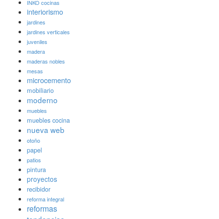
INKO cocinas
interiorismo
jardines
jardines verticales
juveniles
madera
maderas nobles
mesas
microcemento
mobiliario
moderno
muebles
muebles cocina
nueva web
otoño
papel
patios
pintura
proyectos
recibidor
reforma integral
reformas