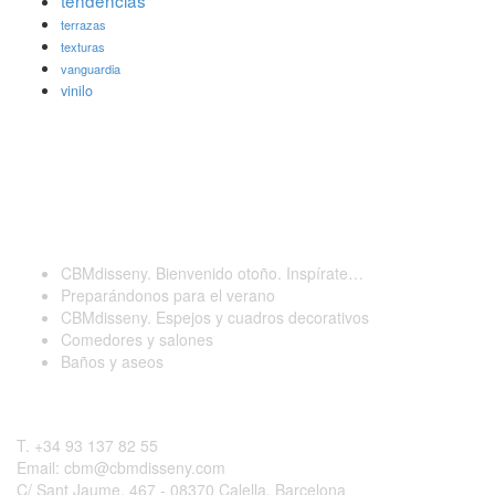
tendencias
terrazas
texturas
vanguardia
vinilo
Últimas publicaciones
CBMdisseny. Bienvenido otoño. Inspírate…
Preparándonos para el verano
CBMdisseny. Espejos y cuadros decorativos
Comedores y salones
Baños y aseos
Contactar
T. +34 93 137 82 55
Email: cbm@cbmdisseny.com
C/ Sant Jaume, 467 - 08370 Calella, Barcelona