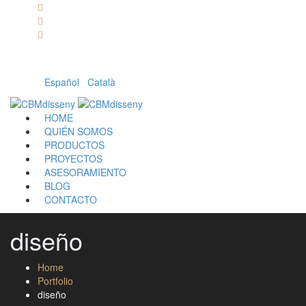
Llámanos: 608 868 145 · 93 137 82 55
Envíanos un mail: cbm@cbmdisseny.com
C/ Sant Jaume, 467 | Calella, Barcelona
Español
|
Català
HOME
QUIÉN SOMOS
PRODUCTOS
PROYECTOS
ASESORAMIENTO
BLOG
CONTACTO
diseño
Home
Portfolio
diseño