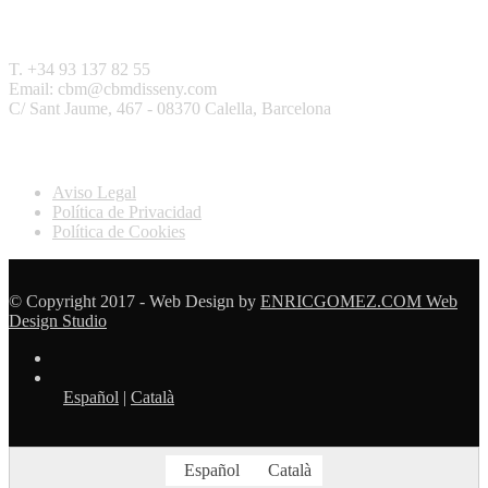
Contactar
T. +34 93 137 82 55
Email: cbm@cbmdisseny.com
C/ Sant Jaume, 467 - 08370 Calella, Barcelona
Legal
Aviso Legal
Política de Privacidad
Política de Cookies
© Copyright 2017 - Web Design by
ENRICGOMEZ.COM Web
Design Studio
Español
|
Català
Español
Català