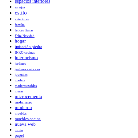
espacios interiores
espejos
estilo
exteriores
família
felices fiestas
Feliz Navidad
hogar
imitación piedra
INKO cocinas
interiorismo
jardines
jardines verticales
juveniles
madera
maderas nobles
mesas
microcemento
mobiliario
moderno
muebles
muebles cocina
nueva web
otoño
papel