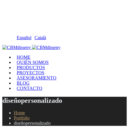
Llámanos: 608 868 145 · 93 137 82 55
Envíanos un mail: cbm@cbmdisseny.com
C/ Sant Jaume, 467 | Calella, Barcelona
Español
|
Català
HOME
QUIÉN SOMOS
PRODUCTOS
PROYECTOS
ASESORAMIENTO
BLOG
CONTACTO
diseñopersonalizado
Home
Portfolio
diseñopersonalizado