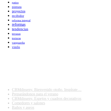
patios
pintura
proyectos
recibidor
reforma integral
reformas
tendencias
terrazas
texturas
vanguardia
vinilo
Últimas publicaciones
CBMdisseny. Bienvenido otoño. Inspírate…
Preparándonos para el verano
CBMdisseny. Espejos y cuadros decorativos
Comedores y salones
Baños y aseos