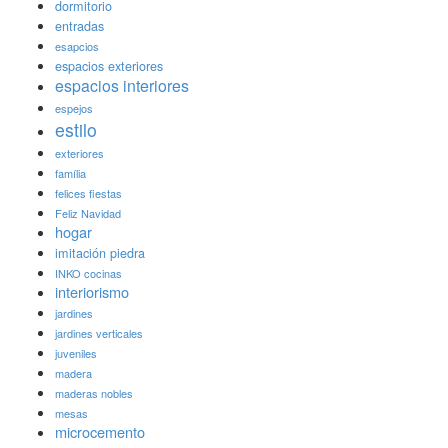
dormitorio
entradas
esapcios
espacios exteriores
espacios interiores
espejos
estilo
exteriores
família
felices fiestas
Feliz Navidad
hogar
imitación piedra
INKO cocinas
interiorismo
jardines
jardines verticales
juveniles
madera
maderas nobles
mesas
microcemento