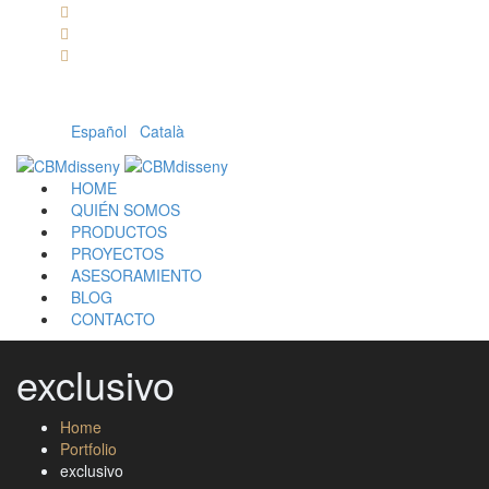
Llámanos: 608 868 145 · 93 137 82 55
Envíanos un mail: cbm@cbmdisseny.com
C/ Sant Jaume, 467 | Calella, Barcelona
Español
|
Català
HOME
QUIÉN SOMOS
PRODUCTOS
PROYECTOS
ASESORAMIENTO
BLOG
CONTACTO
exclusivo
Home
Portfolio
exclusivo