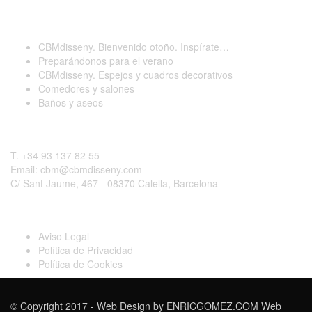
Últimas publicaciones
CBMdisseny. Bienvenido otoño. Inspírate…
Preparándonos para el verano
CBMdisseny. Espejos y cuadros decorativos
Comedores y salones
Baños y aseos
Contactar
T. +34 93 137 82 55
Email: cbm@cbmdisseny.com
C/ Sant Jaume, 467 - 08370 Calella, Barcelona
Legal
Aviso Legal
Política de Privacidad
Política de Cookies
© Copyright 2017 - Web Design by
ENRICGOMEZ.COM Web