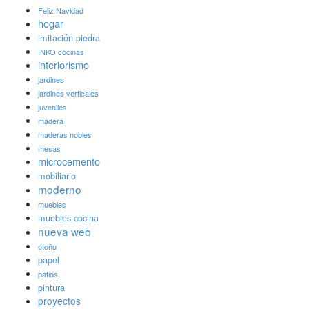
Feliz Navidad
hogar
imitación piedra
INKO cocinas
interiorismo
jardines
jardines verticales
juveniles
madera
maderas nobles
mesas
microcemento
mobiliario
moderno
muebles
muebles cocina
nueva web
otoño
papel
patios
pintura
proyectos