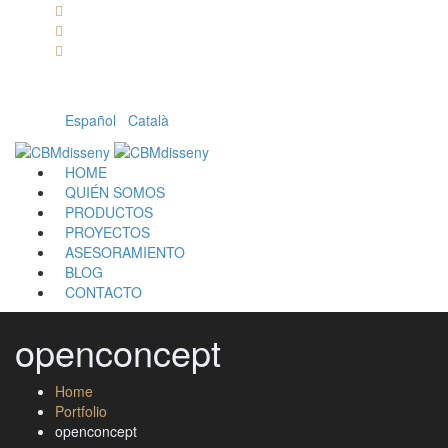
Llámanos: 608 868 145 · 93 137 82 55
Envíanos un mail: cbm@cbmdisseny.com
C/ Sant Jaume, 467 | Calella, Barcelona
Español
|
Català
HOME
QUIÉN SOMOS
PRODUCTOS
PROYECTOS
ASESORAMIENTO
BLOG
CONTACTO
openconcept
Home
Portfolio
openconcept