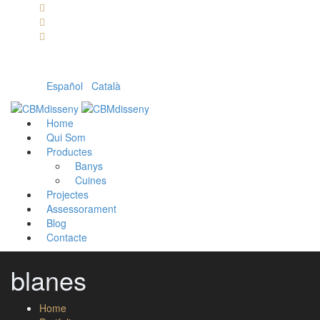
Llámanos: 608 868 145 · 93 137 82 55
Envíanos un mail: cbm@cbmdisseny.com
C/ Sant Jaume, 467 | Calella, Barcelona
Español
|
Català
Home
Qui Som
Productes
Banys
Cuines
Projectes
Assessorament
Blog
Contacte
blanes
Home