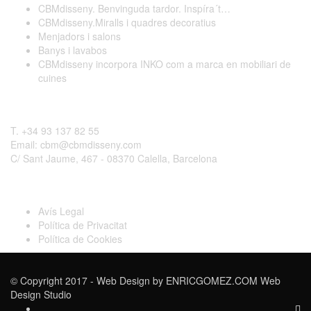
CBMdisseny. Benvinguda tardor. Inspíra´t…
CBMdisseny.Miralls i quadres decoratius
Menjadors i salons
Banys i lavabos
CBMdisseny incorpora INKO com a marca en mobiliari de
cuines
Contactar
T. +34 93 137 82 55
Email: cbm@cbmdisseny.com
C/ Sant Jaume, 467 - 08370 Calella, Barcelona
Legal
Avís Legal
Política de Privacitat
Política de Cookies
© Copyright 2017 - Web Design by
ENRICGOMEZ.COM Web
Design Studio