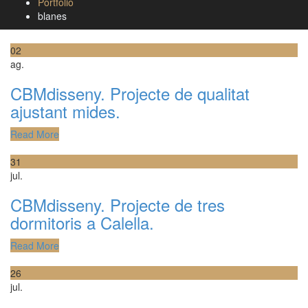
Portfolio
blanes
02
ag.
CBMdisseny. Projecte de qualitat
ajustant mides.
Read More
31
jul.
CBMdisseny. Projecte de tres
dormitoris a Calella.
Read More
26
jul.