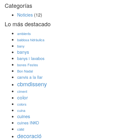
Categorías
Noticies
(12)
Lo más destacado
ambients
baldosa hidràulica
bany
banys
banys i lavabos
bones Festes
Bon Nadal
canvis a la llar
cbmdisseny
ciment
color
colors
cuina
cuines
cuines INKO
càlid
decoració