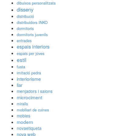
dibuixos personalitzats
disseny
distribució
distribuidors INKO
dormitoris
dormitoris juvenils
entrades
espais interiors
espais per joves
estil
fusta
imitació pedra
interiorisme
llar
menjadors i salons
microciment
miralls
mobiliari de cuines
mobles
modern
novaetiqueta
nova web