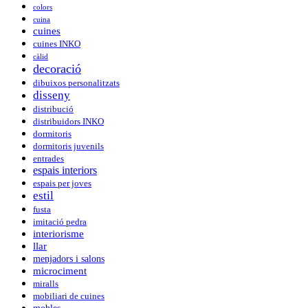
colors
cuina
cuines
cuines INKO
càlid
decoració
dibuixos personalitzats
disseny
distribució
distribuidors INKO
dormitoris
dormitoris juvenils
entrades
espais interiors
espais per joves
estil
fusta
imitació pedra
interiorisme
llar
menjadors i salons
microciment
miralls
mobiliari de cuines