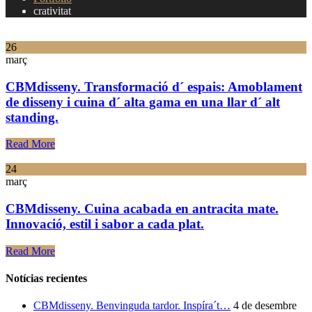
crativitat
26
març
CBMdisseny. Transformació d´ espais: Amoblament
de disseny i cuina d´ alta gama en una llar d´ alt
standing.
Read More
24
març
CBMdisseny. Cuina acabada en antracita mate.
Innovació, estil i sabor a cada plat.
Read More
Notícias recientes
CBMdisseny. Benvinguda tardor. Inspíra´t…
4 de desembre