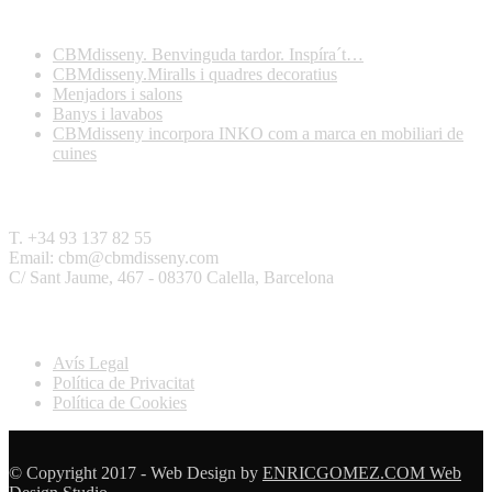
Darreres publicacions
CBMdisseny. Benvinguda tardor. Inspíra´t…
CBMdisseny.Miralls i quadres decoratius
Menjadors i salons
Banys i lavabos
CBMdisseny incorpora INKO com a marca en mobiliari de
cuines
Contactar
T. +34 93 137 82 55
Email: cbm@cbmdisseny.com
C/ Sant Jaume, 467 - 08370 Calella, Barcelona
Legal
Avís Legal
Política de Privacitat
Política de Cookies
© Copyright 2017 - Web Design by
ENRICGOMEZ.COM Web