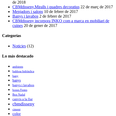
de 2018
CBMdisseny.Miralls i quadres decoratius
22 de març de 2017
Menjadors i salons
10 de febrer de 2017
Banys i lavabos
2 de febrer de 2017
CBMdisseny incorpora INKO com a marca en mobiliari de
cuines
20 de gener de 2017
Categorías
Noticies
(12)
Lo más destacado
ambients
baldosa hidràulica
bany
banys
banys i lavabos
bones Festes
Bon Nadal
canvis a la llar
cbmdisseny
ciment
color