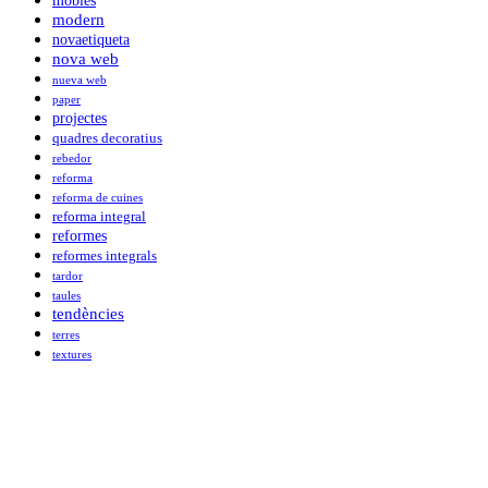
mobles
modern
novaetiqueta
nova web
nueva web
paper
projectes
quadres decoratius
rebedor
reforma
reforma de cuines
reforma integral
reformes
reformes integrals
tardor
taules
tendències
terres
textures