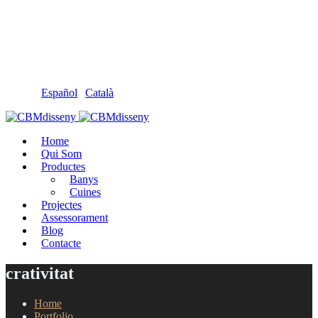
Llámanos: 608 868 145 · 93 137 82 55
Envíanos un mail: cbm@cbmdisseny.com
C/ Sant Jaume, 467 | Calella, Barcelona
Español
|
Català
Home
Qui Som
Productes
Banys
Cuines
Projectes
Assessorament
Blog
Contacte
crativitat
Home
Portfolio