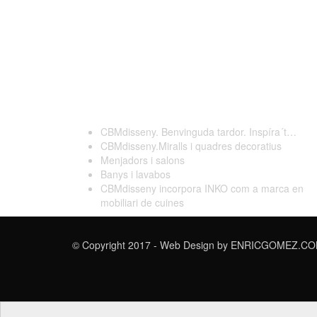
Darreres publicacions
CBMdisseny. Benvinguda tardor. Inspíra´t…
CBMdisseny.Miralls i quadres decoratius
Menjadors i salons
Banys i lavabos
CBMdisseny incorpora INKO com a marca en
mobiliari de cuines
© Copyright 2017 - Web Design by
ENRICGOMEZ.COM 