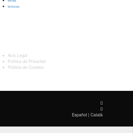
terres
textures
egal
Avís Legal
Política de Privacitat
Política de Cookies
Español
|
Català