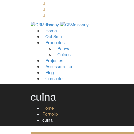
Llámanos: 608 868 145 · 93 137 82 55
Envíanos un mail: cbm@cbmdisseny.com
C/ Sant Jaume, 467 | Calella, Barcelona
Home
Qui Som
Productes
Banys
Cuines
Projectes
Assessorament
Blog
Contacte
cuina
Home
Portfolio
cuina