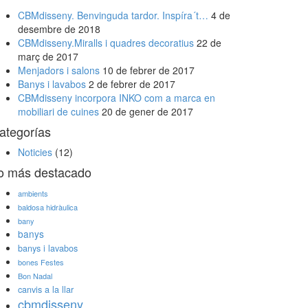
CBMdisseny. Benvinguda tardor. Inspíra´t…
4 de
desembre de 2018
CBMdisseny.Miralls i quadres decoratius
22 de
març de 2017
Menjadors i salons
10 de febrer de 2017
Banys i lavabos
2 de febrer de 2017
CBMdisseny incorpora INKO com a marca en
mobiliari de cuines
20 de gener de 2017
ategorías
Noticies
(12)
o más destacado
ambients
baldosa hidràulica
bany
banys
banys i lavabos
bones Festes
Bon Nadal
canvis a la llar
cbmdisseny