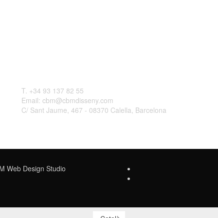
Contactar
L
T. +34 93 137 82 55
Email: cbm@cbmdisseny.com
C/ Sant Jaume, 467 - 08370 Calella, Barcelona
Web Design Studio