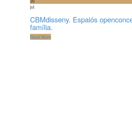
26
jul.
CBMdisseny. Espaiós openconcept
família.
Read More