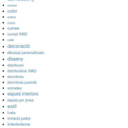
ciment
color
colors
cuina
cuines
cuines INKO
càlid
decoració
dibuixos personalitzats
disseny
distribució
distribuidors INKO
dormitoris
dormitoris juvenils
entrades
espais interiors
espais per joves
estil
fusta
imitació pedra
interiorisme