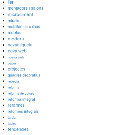
llar
menjadors i salons
microciment
miralls
mobiliari de cuines
mobles
modern
novaetiqueta
nova web
nueva web
paper
projectes
quadres decoratius
rebedor
reforma
reforma de cuines
reforma integral
reformes
reformes integrals
tardor
taules
tendències