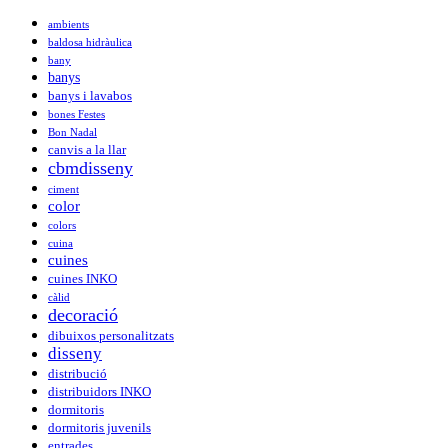
ambients
baldosa hidràulica
bany
banys
banys i lavabos
bones Festes
Bon Nadal
canvis a la llar
cbmdisseny
ciment
color
colors
cuina
cuines
cuines INKO
càlid
decoració
dibuixos personalitzats
disseny
distribució
distribuidors INKO
dormitoris
dormitoris juvenils
entrades