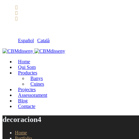
Llámanos: 608 868 145 · 93 137 82 55
Envíanos un mail: cbm@cbmdisseny.com
C/ Sant Jaume, 467 | Calella, Barcelona
Español
|
Català
Home
Qui Som
Productes
Banys
Cuines
Projectes
Assessorament
Blog
Contacte
decoracion4
Home
Portfolio