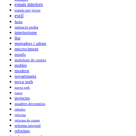
espais interiors
espais per joves
estil
fusta
imitació pedra
interiorisme
llar
menjadors i salons
microciment
miralls
mobiliari de cuines
mobles
modern
novaetiqueta
nova web
nueva web
paper
projectes
quadres decoratius
rebedor
reforma
reforma de cuines
reforma integral
reformes