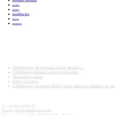
reformes integrals
tardor
taules
tendències
terres
textures
Darreres publicacions
CBMdisseny. Benvinguda tardor. Inspíra´t…
CBMdisseny.Miralls i quadres decoratius
Menjadors i salons
Banys i lavabos
CBMdisseny incorpora INKO com a marca en mobiliari de cui
Contactar
T. +34 93 137 82 55
Email: cbm@cbmdisseny.com