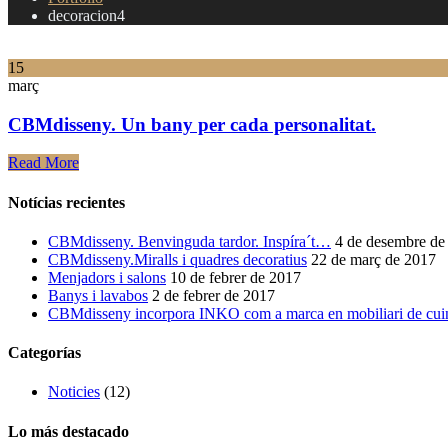
decoracion4
15
març
CBMdisseny. Un bany per cada personalitat.
Read More
Notícias recientes
CBMdisseny. Benvinguda tardor. Inspíra´t…
4 de desembre de
CBMdisseny.Miralls i quadres decoratius
22 de març de 2017
Menjadors i salons
10 de febrer de 2017
Banys i lavabos
2 de febrer de 2017
CBMdisseny incorpora INKO com a marca en mobiliari de cui
Categorías
Noticies
(12)
Lo más destacado