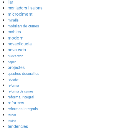
llar
menjadors i salons
microciment
miralls
mobiliari de cuines
mobles
modern
novaetiqueta
nova web
nueva web
paper
projectes
quadres decoratius
rebedor
reforma
reforma de cuines
reforma integral
reformes
reformes integrals
tardor
taules
tendències