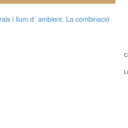
als i llum d´ ambient. La combinació
C
L