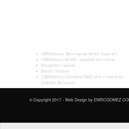
Darreres publicacions
CBMdisseny. Benvinguda tardor. Inspíra´t…
CBMdisseny.Miralls i quadres decoratius
Menjadors i salons
Banys i lavabos
CBMdisseny incorpora INKO com a marca en
mobiliari de cuines
© Copyright 2017 - Web Design by
ENRICGOMEZ.COM 