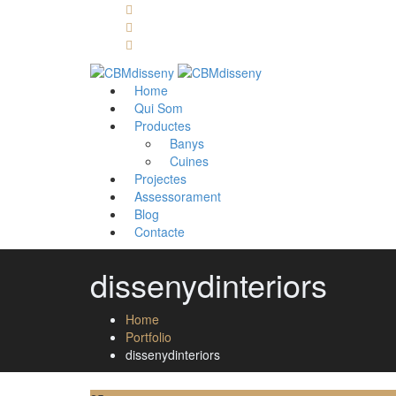
Llámanos: 608 868 145 · 93 137 82 55
Envíanos un mail: cbm@cbmdisseny.com
C/ Sant Jaume, 467 | Calella, Barcelona
Home
Qui Som
Productes
Banys
Cuines
Projectes
Assessorament
Blog
Contacte
dissenydinteriors
Home
Portfolio
dissenydinteriors