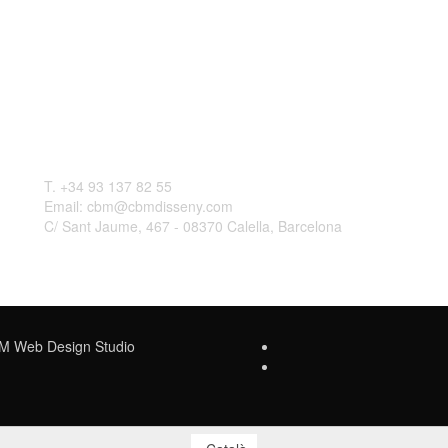
Contactar
L
T. +34 93 137 82 55
Email: cbm@cbmdisseny.com
C/ Sant Jaume, 467 - 08370 Calella, Barcelona
Web Design Studio