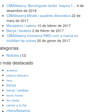
CBMdisseny. Benvinguda tardor. Inspíra´t…
4 de
desembre de 2018
CBMdisseny.Miralls i quadres decoratius
22 de
març de 2017
Menjadors i salons
10 de febrer de 2017
Banys i lavabos
2 de febrer de 2017
CBMdisseny incorpora INKO com a marca en
mobiliari de cuines
20 de gener de 2017
ategorías
Noticies
(12)
o más destacado
ambients
baldosa hidràulica
bany
banys
banys i lavabos
bones Festes
Bon Nadal
canvis a la llar
cbmdisseny