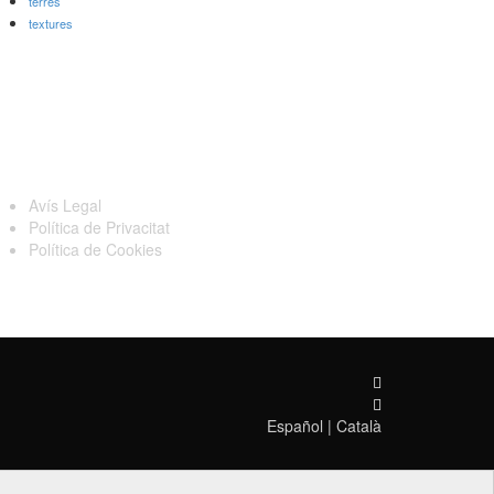
terres
textures
egal
Avís Legal
Política de Privacitat
Política de Cookies
Español
|
Català