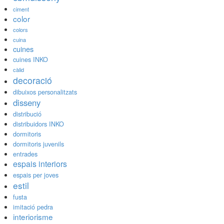
ciment
color
colors
cuina
cuines
cuines INKO
càlid
decoració
dibuixos personalitzats
disseny
distribució
distribuidors INKO
dormitoris
dormitoris juvenils
entrades
espais interiors
espais per joves
estil
fusta
imitació pedra
interiorisme