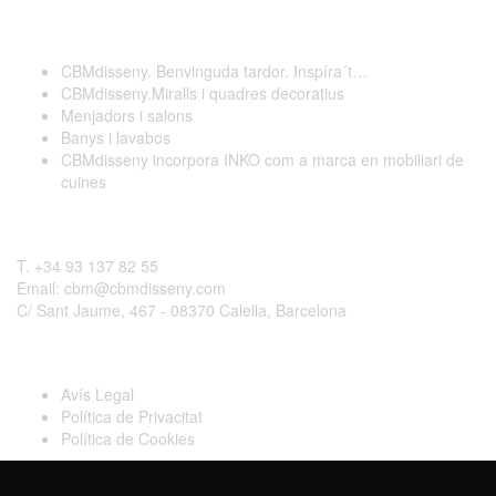
Darreres publicacions
CBMdisseny. Benvinguda tardor. Inspíra´t…
CBMdisseny.Miralls i quadres decoratius
Menjadors i salons
Banys i lavabos
CBMdisseny incorpora INKO com a marca en mobiliari de
cuines
Contactar
T. +34 93 137 82 55
Email: cbm@cbmdisseny.com
C/ Sant Jaume, 467 - 08370 Calella, Barcelona
Legal
Avís Legal
Política de Privacitat
Política de Cookies