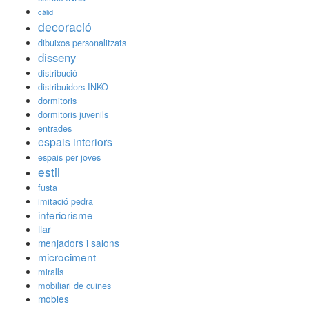
càlid
decoració
dibuixos personalitzats
disseny
distribució
distribuidors INKO
dormitoris
dormitoris juvenils
entrades
espais interiors
espais per joves
estil
fusta
imitació pedra
interiorisme
llar
menjadors i salons
microciment
miralls
mobiliari de cuines
mobles