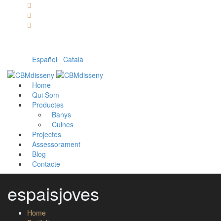
Llámanos: 608 868 145 · 93 137 82 55
Envíanos un mail: cbm@cbmdisseny.com
C/ Sant Jaume, 467 | Calella, Barcelona
Español
|
Català
Home
Qui Som
Productes
Banys
Cuines
Projectes
Assessorament
Blog
Contacte
espaisjoves
Home