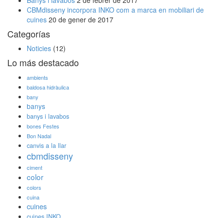
Banys i lavabos
2 de febrer de 2017
CBMdisseny incorpora INKO com a marca en mobiliari de
cuines
20 de gener de 2017
Categorías
Noticies
(12)
Lo más destacado
ambients
baldosa hidràulica
bany
banys
banys i lavabos
bones Festes
Bon Nadal
canvis a la llar
cbmdisseny
ciment
color
colors
cuina
cuines
cuines INKO