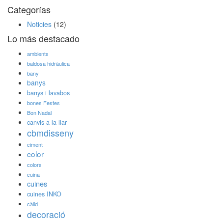
Categorías
Noticies
(12)
Lo más destacado
ambients
baldosa hidràulica
bany
banys
banys i lavabos
bones Festes
Bon Nadal
canvis a la llar
cbmdisseny
ciment
color
colors
cuina
cuines
cuines INKO
càlid
decoració