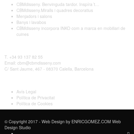
CBMdisseny. Benvinguda tardor. Inspíra´t…
CBMdisseny.Miralls i quadres decoratius
Menjadors i salons
Banys i lavabos
CBMdisseny incorpora INKO com a marca en mobiliari de
cuines
Contactar
T. +34 93 137 82 55
Email: cbm@cbmdisseny.com
C/ Sant Jaume, 467 - 08370 Calella, Barcelona
Legal
Avís Legal
Política de Privacitat
Política de Cookies
© Copyright 2017 - Web Design by
ENRICGOMEZ.COM Web
Design Studio