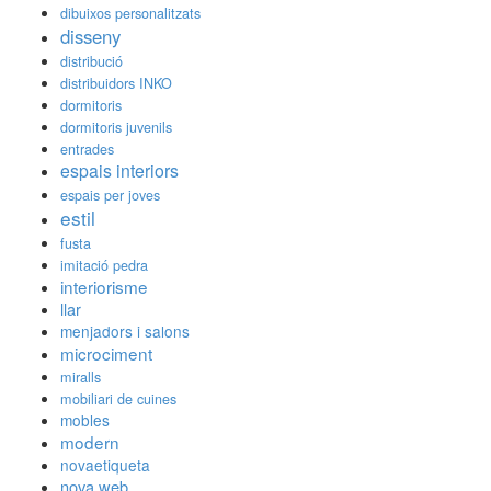
dibuixos personalitzats
disseny
distribució
distribuidors INKO
dormitoris
dormitoris juvenils
entrades
espais interiors
espais per joves
estil
fusta
imitació pedra
interiorisme
llar
menjadors i salons
microciment
miralls
mobiliari de cuines
mobles
modern
novaetiqueta
nova web