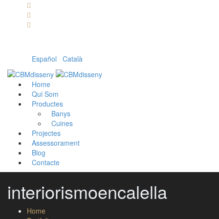
Llámanos: 608 868 145 · 93 137 82 55
Envíanos un mail: cbm@cbmdisseny.com
C/ Sant Jaume, 467 | Calella, Barcelona
Español
|
Català
Home
Qui Som
Productes
Banys
Cuines
Projectes
Assessorament
Blog
Contacte
interiorismoencalella
Home