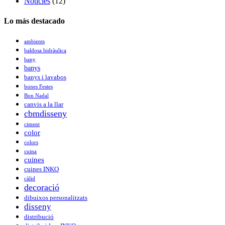
Noticies
(12)
Lo más destacado
ambients
baldosa hidràulica
bany
banys
banys i lavabos
bones Festes
Bon Nadal
canvis a la llar
cbmdisseny
ciment
color
colors
cuina
cuines
cuines INKO
càlid
decoració
dibuixos personalitzats
disseny
distribució