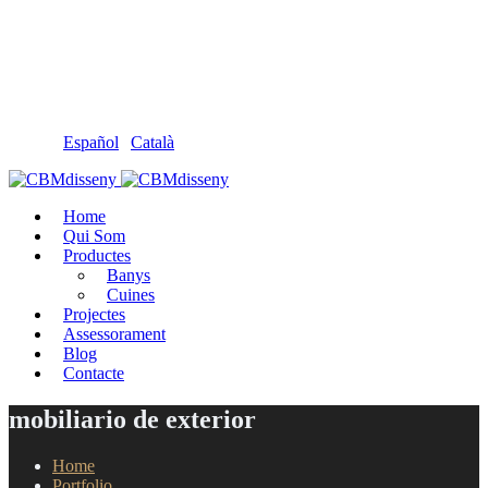
Llámanos: 608 868 145 · 93 137 82 55
Envíanos un mail: cbm@cbmdisseny.com
C/ Sant Jaume, 467 | Calella, Barcelona
Español
|
Català
Home
Qui Som
Productes
Banys
Cuines
Projectes
Assessorament
Blog
Contacte
mobiliario de exterior
Home
Portfolio