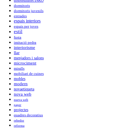
distribuidors INKO
dormitoris
dormitoris juvenils
entrades
espais interiors
espais per joves
estil
fusta
imitació pedra
interiorisme
llar
menjadors i salons
microciment
miralls
mobiliari de cuines
mobles
modern
novaetiqueta
nova web
nueva web
paper
projectes
quadres decoratius
rebedor
reforma