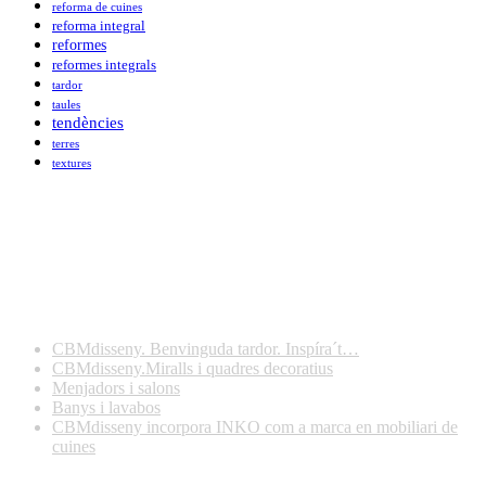
reforma de cuines
reforma integral
reformes
reformes integrals
tardor
taules
tendències
terres
textures
Darreres publicacions
CBMdisseny. Benvinguda tardor. Inspíra´t…
CBMdisseny.Miralls i quadres decoratius
Menjadors i salons
Banys i lavabos
CBMdisseny incorpora INKO com a marca en mobiliari de
cuines