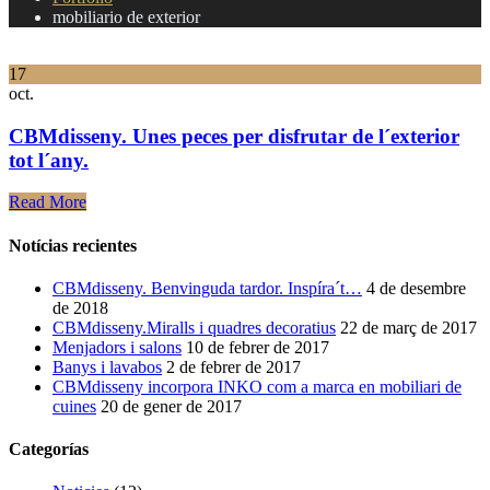
mobiliario de exterior
17
oct.
CBMdisseny. Unes peces per disfrutar de l´exterior
tot l´any.
Read More
Notícias recientes
CBMdisseny. Benvinguda tardor. Inspíra´t…
4 de desembre
de 2018
CBMdisseny.Miralls i quadres decoratius
22 de març de 2017
Menjadors i salons
10 de febrer de 2017
Banys i lavabos
2 de febrer de 2017
CBMdisseny incorpora INKO com a marca en mobiliari de
cuines
20 de gener de 2017
Categorías