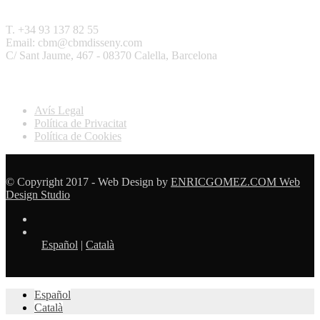
Contactar
T. +34 93 137 82 55
Email: cbm@cbmdisseny.com
C/ Sant Jaume, 467 - 08370 Calella, Barcelona
Legal
Avís Legal
Política de Privacitat
Política de Cookies
© Copyright 2017 - Web Design by
ENRICGOMEZ.COM Web
Design Studio
Español
|
Català
Español
Català