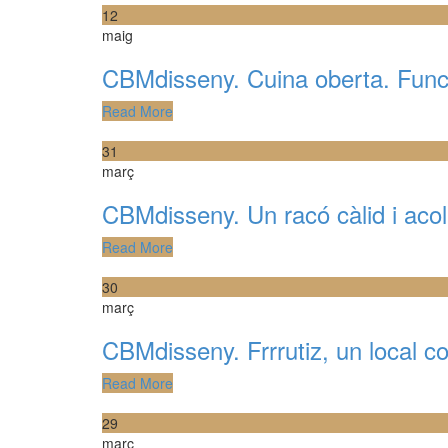
12
maig
CBMdisseny. Cuina oberta. Funci
Read More
31
març
CBMdisseny. Un racó càlid i ac
Read More
30
març
CBMdisseny. Frrrutiz, un local co
Read More
29
març