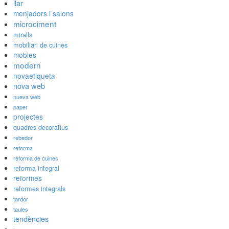
llar
menjadors i salons
microciment
miralls
mobiliari de cuines
mobles
modern
novaetiqueta
nova web
nueva web
paper
projectes
quadres decoratius
rebedor
reforma
reforma de cuines
reforma integral
reformes
reformes integrals
tardor
taules
tendències