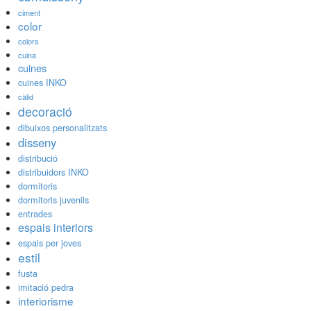
ciment
color
colors
cuina
cuines
cuines INKO
càlid
decoració
dibuixos personalitzats
disseny
distribució
distribuidors INKO
dormitoris
dormitoris juvenils
entrades
espais interiors
espais per joves
estil
fusta
imitació pedra
interiorisme