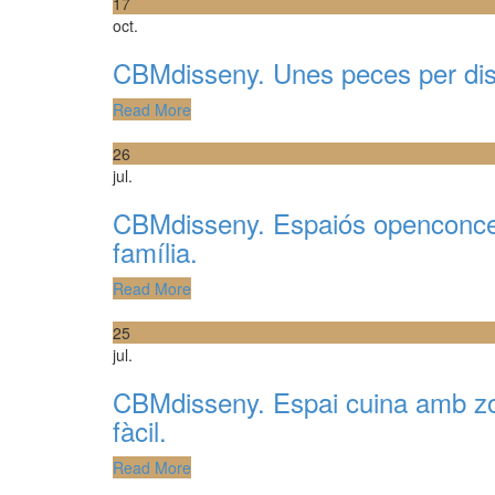
17
oct.
CBMdisseny. Unes peces per disfru
Read More
26
jul.
CBMdisseny. Espaiós openconcept
família.
Read More
25
jul.
CBMdisseny. Espai cuina amb zo
fàcil.
Read More