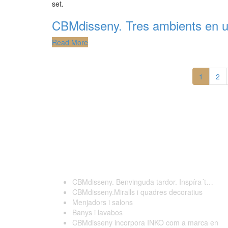
set.
CBMdisseny. Tres ambients en un
Read More
1
2
Darreres publicacions
CBMdisseny. Benvinguda tardor. Inspíra´t…
CBMdisseny.Miralls i quadres decoratius
Menjadors i salons
Banys i lavabos
CBMdisseny incorpora INKO com a marca en