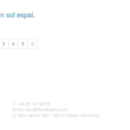
 sol espai.
3
4
5
Contactar
L
T. +34 93 137 82 55
Email: cbm@cbmdisseny.com
C/ Sant Jaume, 467 - 08370 Calella, Barcelona