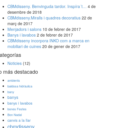
CBMdisseny. Benvinguda tardor. Inspíra´t…
4 de
desembre de 2018
CBMdisseny.Miralls i quadres decoratius
22 de
març de 2017
Menjadors i salons
10 de febrer de 2017
Banys i lavabos
2 de febrer de 2017
CBMdisseny incorpora INKO com a marca en
mobiliari de cuines
20 de gener de 2017
ategorías
Noticies
(12)
o más destacado
ambients
baldosa hidràulica
bany
banys
banys i lavabos
bones Festes
Bon Nadal
canvis a la llar
cbmdisseny