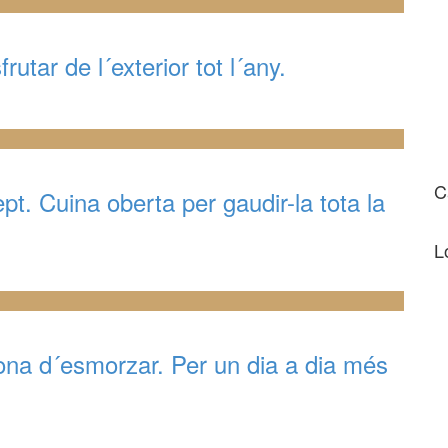
tar de l´exterior tot l´any.
C
. Cuina oberta per gaudir-la tota la
L
na d´esmorzar. Per un dia a dia més