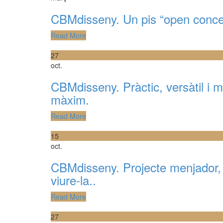
CBMdisseny. Un pis “open conce
Read More
27
oct.
CBMdisseny. Pràctic, versàtil i mo
màxim.
Read More
15
oct.
CBMdisseny. Projecte menjador, e
viure-la..
Read More
27