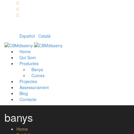
Llámanos: 608 868 145 · 93 137 82 55
Envíanos un mail: cbm@cbmdisseny.com
C/ Sant Jaume, 467 | Calella, Barcelona
Español
|
Català
Home
Qui Som
Productes
Banys
Cuines
Projectes
Assessorament
Blog
Contacte
banys
Home