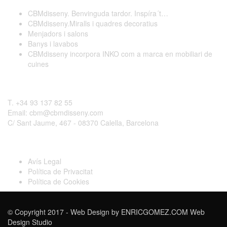
CBMdisseny. Benvinguda tardor. Inspíra´t…
CBMdisseny.Miralls i quadres decoratius
Menjadors i salons
Banys i lavabos
CBMdisseny incorpora INKO com a marca en mobiliari de
cuines
Contactar
T. +34 93 137 82 55
Email: cbm@cbmdisseny.com
C/ Sant Jaume, 467 - 08370 Calella, Barcelona
Legal
Avís Legal
Política de Privacitat
Política de Cookies
© Copyright 2017 - Web Design by
ENRICGOMEZ.COM Web
Design Studio