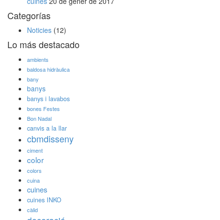
cuines
20 de gener de 2017
Categorías
Noticies
(12)
Lo más destacado
ambients
baldosa hidràulica
bany
banys
banys i lavabos
bones Festes
Bon Nadal
canvis a la llar
cbmdisseny
ciment
color
colors
cuina
cuines
cuines INKO
càlid