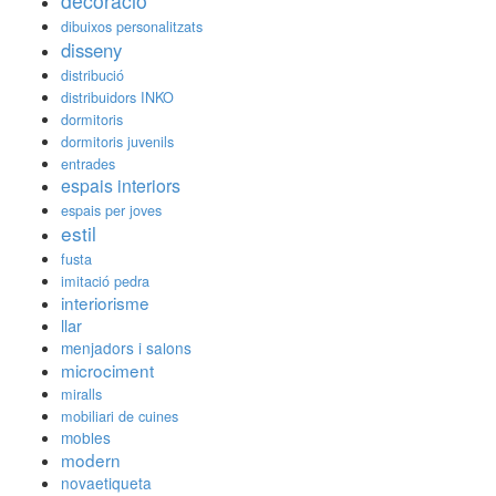
decoració
dibuixos personalitzats
disseny
distribució
distribuidors INKO
dormitoris
dormitoris juvenils
entrades
espais interiors
espais per joves
estil
fusta
imitació pedra
interiorisme
llar
menjadors i salons
microciment
miralls
mobiliari de cuines
mobles
modern
novaetiqueta