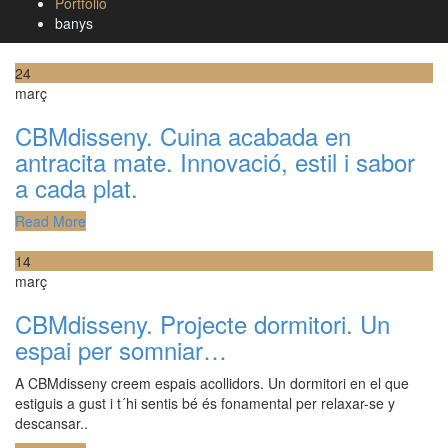
Portfolio
banys
24
març
CBMdisseny. Cuina acabada en
antracita mate. Innovació, estil i sabor
a cada plat.
Read More
14
març
CBMdisseny. Projecte dormitori. Un
espai per somniar…
A CBMdisseny creem espais acollidors. Un dormitori en el que
estiguis a gust i t´hi sentis bé és fonamental per relaxar-se y
descansar..