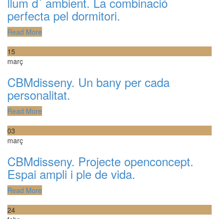
llum d´ ambient. La combinació
perfecta pel dormitori.
Read More
15
març
CBMdisseny. Un bany per cada
personalitat.
Read More
03
març
CBMdisseny. Projecte openconcept.
Espai ampli i ple de vida.
Read More
24