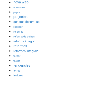
nova web
nueva web
paper
projectes
quadres decoratius
rebedor
reforma
reforma de cuines
reforma integral
reformes
reformes integrals
tardor
taules
tendències
terres
textures
Darreres publicacions